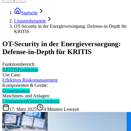
Startseite
Lösungsbeispiele
OT-Security in der Energieversorgung: Defense-in-Depth für
KRITIS
OT-Security in der Energieversorgung:
Defense-in-Depth für KRITIS
Funktionsbereich:
KRITIS
Produktion
Use Case:
Effektives Risikomanagement
Komponenten & Geräte:
Ortsnetzstation
Maschinen- und Anlagen:
Umspannwerk
Stromverteilnetz
17. März 2025
4
Minuten Lesezeit