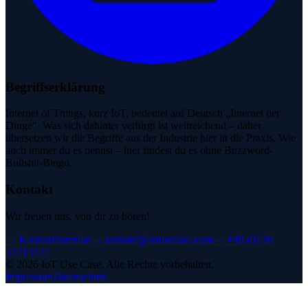
Begriffserklärung
Internet of Things, kurz IoT, bedeutet auf Deutsch „Internet der
Dinge". Was sich dahinter verbirgt ist weitreichend – daher
übersetzen wir die Begriffe aus der Industrie hier in die Praxis. Wie
auch immer du es nennst – hier findest du es ohne Buzzword-
Bullshit-Bingo.
Kontakt
Wir freuen uns, von dir zu hören!
→
Kontaktformular
→
kontakt@iotusecase.com
→
+49 (0) 30
57714477
©
2026
IoT Use Case.
Alle Rechte vorbehalten.
Impressum
Datenschutz