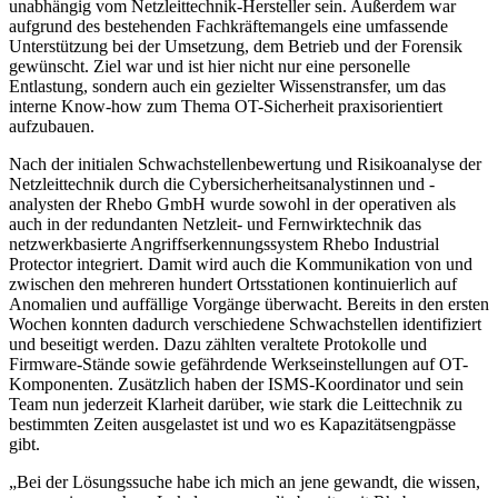
unabhängig vom Netzleittechnik-Hersteller sein. Außerdem war
aufgrund des bestehenden Fachkräftemangels eine umfassende
Unterstützung bei der Umsetzung, dem Betrieb und der Forensik
gewünscht. Ziel war und ist hier nicht nur eine personelle
Entlastung, sondern auch ein gezielter Wissenstransfer, um das
interne Know-how zum Thema OT-Sicherheit praxisorientiert
aufzubauen.
Nach der initialen Schwachstellenbewertung und Risikoanalyse der
Netzleittechnik durch die Cybersicherheitsanalystinnen und -
analysten der Rhebo GmbH wurde sowohl in der operativen als
auch in der redundanten Netzleit- und Fernwirktechnik das
netzwerkbasierte Angriffserkennungssystem Rhebo Industrial
Protector integriert. Damit wird auch die Kommunikation von und
zwischen den mehreren hundert Ortsstationen kontinuierlich auf
Anomalien und auffällige Vorgänge überwacht. Bereits in den ersten
Wochen konnten dadurch verschiedene Schwachstellen identifiziert
und beseitigt werden. Dazu zählten veraltete Protokolle und
Firmware-Stände sowie gefährdende Werkseinstellungen auf OT-
Komponenten. Zusätzlich haben der ISMS-Koordinator und sein
Team nun jederzeit Klarheit darüber, wie stark die Leittechnik zu
bestimmten Zeiten ausgelastet ist und wo es Kapazitätsengpässe
gibt.
„
Bei der Lösungssuche habe ich mich an jene gewandt, die wissen,