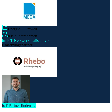
Energie + Umwelt
Kleinunternehmen
Im IoT-Netzwerk realisiert von
Umsetzungspartner
IoT-Partner finden →