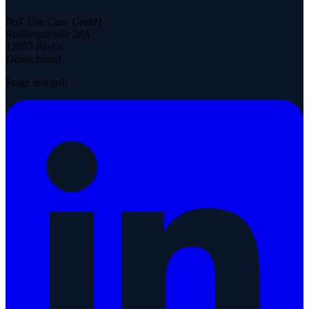
IIoT Use Case GmbH
Rollbergstraße 28A
12053 Berlin
Deutschland
Folge uns auf: