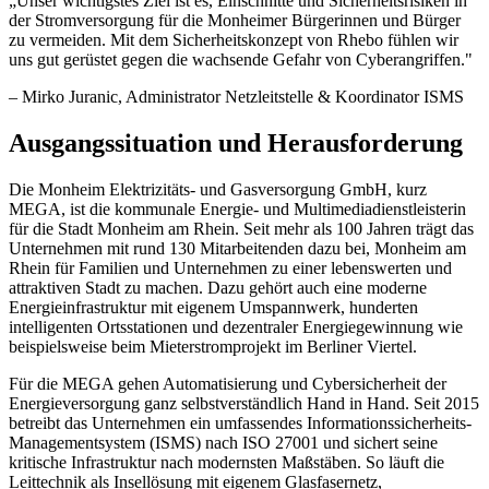
„
Unser wichtigstes Ziel ist es, Einschnitte und Sicherheitsrisiken in
der Stromversorgung für die Monheimer Bürgerinnen und Bürger
zu vermeiden. Mit dem Sicherheitskonzept von Rhebo fühlen wir
uns gut gerüstet gegen die wachsende Gefahr von Cyberangriffen.
"
–
Mirko Juranic
, Administrator Netzleitstelle & Koordinator ISMS
Ausgangssituation und Herausforderung
Die Monheim Elektrizitäts- und Gasversorgung GmbH, kurz
MEGA, ist die kommunale Energie- und Multimediadienstleisterin
für die Stadt Monheim am Rhein. Seit mehr als 100 Jahren trägt das
Unternehmen mit rund 130 Mitarbeitenden dazu bei, Monheim am
Rhein für Familien und Unternehmen zu einer lebenswerten und
attraktiven Stadt zu machen. Dazu gehört auch eine moderne
Energieinfrastruktur mit eigenem Umspannwerk, hunderten
intelligenten Ortsstationen und dezentraler Energiegewinnung wie
beispielsweise beim Mieterstromprojekt im Berliner Viertel.
Für die MEGA gehen Automatisierung und Cybersicherheit der
Energieversorgung ganz selbstverständlich Hand in Hand. Seit 2015
betreibt das Unternehmen ein umfassendes Informationssicherheits-
Managementsystem (ISMS) nach ISO 27001 und sichert seine
kritische Infrastruktur nach modernsten Maßstäben. So läuft die
Leittechnik als Insellösung mit eigenem Glasfasernetz,