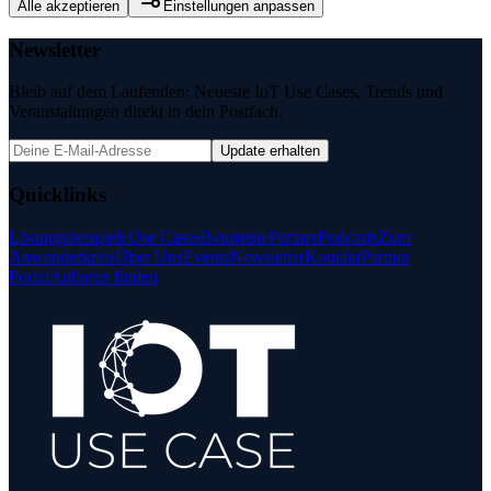
Alle akzeptieren
Einstellungen anpassen
Newsletter
Bleib auf dem Laufenden: Neueste IoT Use Cases, Trends und
Veranstaltungen direkt in dein Postfach.
Update erhalten
Quicklinks
Lösungsbeispiele
Use Cases
Bausteine
Partner
Podcasts
Zum
Anwenderkreis
Über Uns
Events
Newsletter
Kontakt
Partner
Portal
Anbieter finden