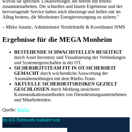
wovon sie sprechen: Lokalversorger, die bereits mit Rhebo
zusammenarbeiten. Die schnellen und klaren Ergebnisse und der
hervorragende Service haben mich überzeugt und helfen mir im
Alltag bestens, die Monheimer Energieversorgung zu sichern.
"
–
Mirko Juranic
, Administrator Netzleitstelle & Koordinator ISMS
Ergebnisse für die MEGA Monheim
BESTEHENDE SCHWACHSTELLEN BESEITIGT
durch Asset Inventory und Visualisierung der Verbindungen
und Systemeigenschaften in der OT.
SICHERHEITSTEAM FIT IN OT-SICHERHEIT
GEMACHT
durch wöchentliche Auswertung der
Anomaliemeldungen mit dem Rhebo-Team.
AKTUELLE SICHERHEITSRISIKEN GEZIELT
GESCHLOSSEN
durch Meldung unsicherer
Kommunikationsmethoden von Dienstleistungsunternehmen
und Mitarbeitenden.
Quelle:
Rhebo
Im IoT-Netzwerk realisiert von
Anwender