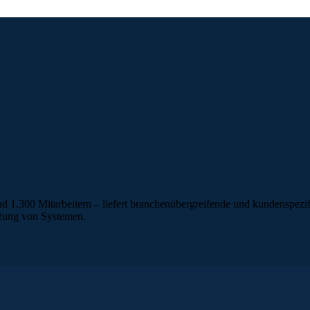
nd 1.300 Mitarbeitern – liefert branchenübergreifende und kundenspez
etzung von Systemen.