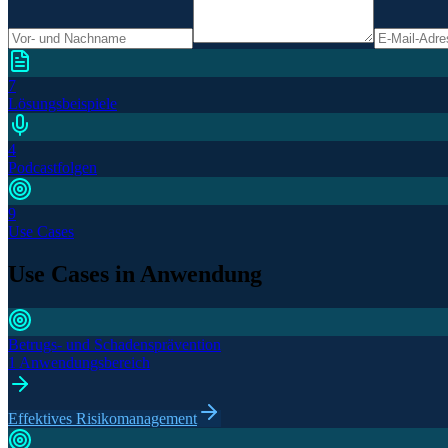
7
Lösungsbeispiele
4
Podcastfolgen
9
Use Cases
Use Cases in Anwendung
Betrugs- und Schadensprävention
1 Anwendungsbereich
Effektives Risikomanagement