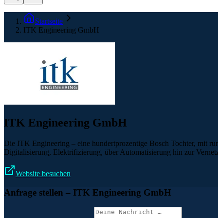
Startseite
ITK Engineering GmbH
ITK Engineering GmbH
Die ITK Engineering – eine hundertprozentige Bosch Tochter, mit ru
Digitalisierung, Elektrifizierung, über Automatisierung hin zur Vern
Website besuchen
Anfrage stellen
– ITK Engineering GmbH