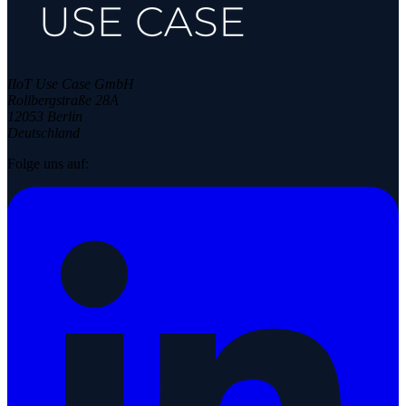
IIoT Use Case GmbH
Rollbergstraße 28A
12053 Berlin
Deutschland
Folge uns auf: