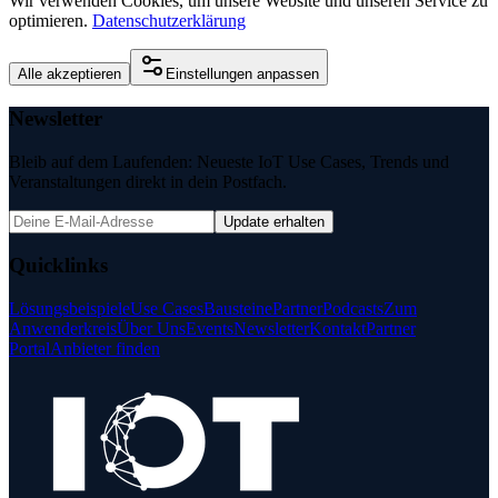
Wir verwenden Cookies, um unsere Website und unseren Service zu
optimieren.
Datenschutzerklärung
Alle akzeptieren
Einstellungen anpassen
Newsletter
Bleib auf dem Laufenden: Neueste IoT Use Cases, Trends und
Veranstaltungen direkt in dein Postfach.
Update erhalten
Quicklinks
Lösungsbeispiele
Use Cases
Bausteine
Partner
Podcasts
Zum
Anwenderkreis
Über Uns
Events
Newsletter
Kontakt
Partner
Portal
Anbieter finden