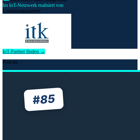
Im IoT-Netzwerk realisiert von
Umsetzungspartner
IoT-Partner finden →
Podcast
85
#