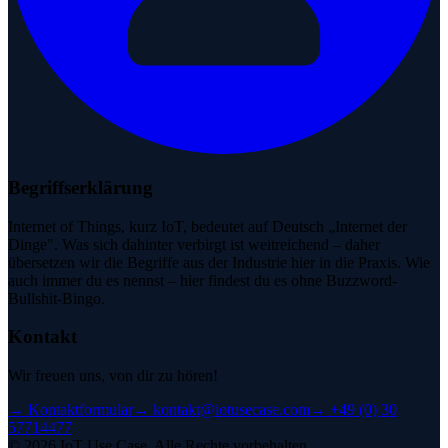
Begriffserklärung
Internet of Things, kurz IoT, bedeutet auf Deutsch „Internet der
Dinge". Was sich dahinter verbirgt ist weitreichend – daher
übersetzen wir die Begriffe aus der Industrie hier in die Praxis. Wie
auch immer du es nennst – hier findest du es ohne Buzzword-
Bullshit-Bingo.
Kontakt
Wir freuen uns, von dir zu hören!
→
Kontaktformular
→
kontakt@iotusecase.com
→
+49 (0) 30
57714477
©
2026
IoT Use Case.
Alle Rechte vorbehalten.