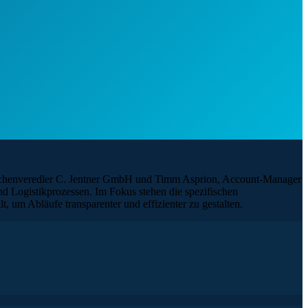
rflächenveredler C. Jentner GmbH und Timm Asprion, Account-Manager
d Logistikprozessen. Im Fokus stehen die spezifischen
 um Abläufe transparenter und effizienter zu gestalten.