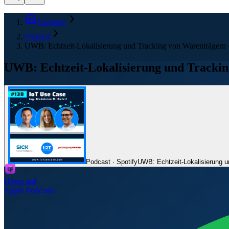
Startseite
Podcast
UWB: Echtzeit-Lokalisierung und Tracking von Warenträgern –
UWB: Echtzeit-Lokalisierung und Trackin
Podcast · Spotify
UWB: Echtzeit-Lokalisierung u
Hören auf
Apple Podcasts