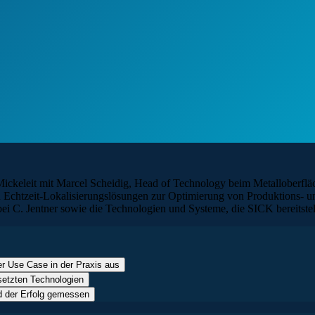
e Mickeleit mit Marcel Scheidig, Head of Technology beim Metallobe
 Echtzeit-Lokalisierungslösungen zur Optimierung von Produktions- un
C. Jentner sowie die Technologien und Systeme, die SICK bereitstellt,
er Use Case in der Praxis aus
setzten Technologien
d der Erfolg gemessen