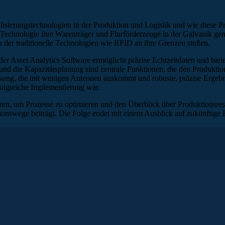
lisierungstechnologien in der Produktion und Logistik und wie diese P
Technologie ihre Warenträger und Flurförderzeuge in der Galvanik gen
n der traditionelle Technologien wie RFID an ihre Grenzen stoßen.
Asset Analytics Software ermöglicht präzise Echtzeitdaten und bietet
d die Kapazitätsplanung sind zentrale Funktionen, die den Produktions
ösung, die mit wenigen Antennen auskommt und robuste, präzise Ergebniss
folgreiche Implementierung war.
rieren, um Prozesse zu optimieren und den Überblick über Produktionsre
onswege beiträgt. Die Folge endet mit einem Ausblick auf zukünftige 
isierung und wie sie Produktions- und Logistikprozesse komplett
elständischen Unternehmen in der Metallveredelung, das in der Pra
sierte Applikationen für industrielle Anwendungen. Wir werden b
tscheidend ist, welche spezifischen Use Cases für Jentner von Be
 Wenn ihr wissen wollt, wie moderne Technologien die Industrie n
 unter
www.iotusecase.com. Viel Spaß bei dieser Folge!