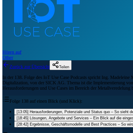
Hören auf
Other
Zurück zur Übersicht
Teilen
In der 138. Folge des IoT Use Case Podcasts spricht Ing. Madelein
Digitalization, von der SICK AG. Thema ist die Implementierung von
Herausforderungen und Use Cases im Bereich der Metallveredelung bei 
Folge 138 auf einen Blick (und Klick):
[13:05] Herausforderungen, Potenziale und Status quo – So sieht d
[18:45] Lösungen, Angebote und Services – Ein Blick auf die einge
[28:42] Ergebnisse, Geschäftsmodelle und Best Practices – So wir