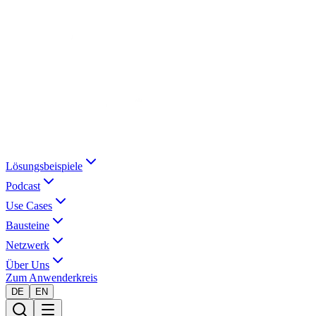
Lösungsbeispiele
Podcast
Use Cases
Bausteine
Netzwerk
Über Uns
Zum Anwenderkreis
DE
EN