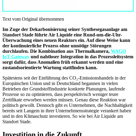
Text vom Original übernommen
Im Zuge der Dekarbonisierung seiner Synthesegasanlage am
Standort Stade führte Air Liquide eine Rund-um-die-Uhr-
Überwachung eines neuen Reaktors ein. Auf diese Weise kann
der kontinuierliche Prozess ohne unnötige Störungen
durchlaufen. Die Kombination aus Thermalkamera,
WAGO
IoT Gateway
und nahtloser Integration in das Prozessleitsystem
sorgt dafür, dass Anomalien früh erkannt werden und eine
zustandsorientierte Wartung stattfinden kann.
Spätestens seit der Einführung des CO₂-Emissionshandels in der
Europäischen Union und in Deutschland begannen in vielen
Betrieben der Grundstoffindustrie konkrete Planungen, laufende
Prozesse so zu optimieren, dass perspektivisch weniger teure
Zertifikate erworben werden müssen. Genau diese Reaktion war
politisch gewollt. Dennoch gibt es Unternehmen, die Nachhaltigkeit
bereits seit Langem in ihrer Unternehmensstrategie verankert haben
und in den Klimaschutz investieren. So wie bei Air Liquide am
Standort Stade.
Investition in die Zukunft