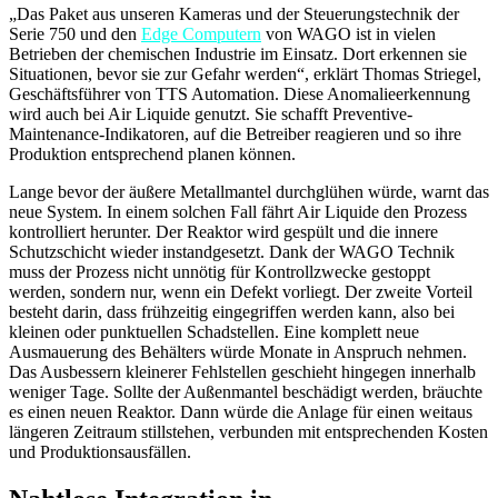
„Das Paket aus unseren Kameras und der Steuerungstechnik der
Serie 750 und den
Edge Computern
von WAGO ist in vielen
Betrieben der chemischen Industrie im Einsatz. Dort erkennen sie
Situationen, bevor sie zur Gefahr werden“, erklärt Thomas Striegel,
Geschäftsführer von TTS Automation. Diese Anomalieerkennung
wird auch bei Air Liquide genutzt. Sie schafft Preventive-
Maintenance-Indikatoren, auf die Betreiber reagieren und so ihre
Produktion entsprechend planen können.
Lange bevor der äußere Metallmantel durchglühen würde, warnt das
neue System. In einem solchen Fall fährt Air Liquide den Prozess
kontrolliert herunter. Der Reaktor wird gespült und die innere
Schutzschicht wieder instandgesetzt. Dank der WAGO Technik
muss der Prozess nicht unnötig für Kontrollzwecke gestoppt
werden, sondern nur, wenn ein Defekt vorliegt. Der zweite Vorteil
besteht darin, dass frühzeitig eingegriffen werden kann, also bei
kleinen oder punktuellen Schadstellen. Eine komplett neue
Ausmauerung des Behälters würde Monate in Anspruch nehmen.
Das Ausbessern kleinerer Fehlstellen geschieht hingegen innerhalb
weniger Tage. Sollte der Außenmantel beschädigt werden, bräuchte
es einen neuen Reaktor. Dann würde die Anlage für einen weitaus
längeren Zeitraum stillstehen, verbunden mit entsprechenden Kosten
und Produktionsausfällen.