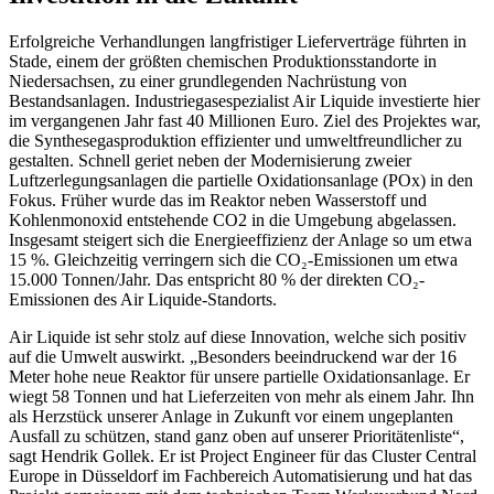
Erfolgreiche Verhandlungen langfristiger Lieferverträge führten in
Stade, einem der größten chemischen Produktionsstandorte in
Niedersachsen, zu einer grundlegenden Nachrüstung von
Bestandsanlagen. Industriegasespezialist Air Liquide investierte hier
im vergangenen Jahr fast 40 Millionen Euro. Ziel des Projektes war,
die Synthesegasproduktion effizienter und umweltfreundlicher zu
gestalten. Schnell geriet neben der Modernisierung zweier
Luftzerlegungsanlagen die partielle Oxidationsanlage (POx) in den
Fokus. Früher wurde das im Reaktor neben Wasserstoff und
Kohlenmonoxid entstehende CO2 in die Umgebung abgelassen.
Insgesamt steigert sich die Energieeffizienz der Anlage so um etwa
15 %. Gleichzeitig verringern sich die CO₂-Emissionen um etwa
15.000 Tonnen/Jahr. Das entspricht 80 % der direkten CO₂-
Emissionen des Air Liquide-Standorts.
Air Liquide ist sehr stolz auf diese Innovation, welche sich positiv
auf die Umwelt auswirkt. „Besonders beeindruckend war der 16
Meter hohe neue Reaktor für unsere partielle Oxidationsanlage. Er
wiegt 58 Tonnen und hat Lieferzeiten von mehr als einem Jahr. Ihn
als Herzstück unserer Anlage in Zukunft vor einem ungeplanten
Ausfall zu schützen, stand ganz oben auf unserer Prioritätenliste“,
sagt Hendrik Gollek. Er ist Project Engineer für das Cluster Central
Europe in Düsseldorf im Fachbereich Automatisierung und hat das