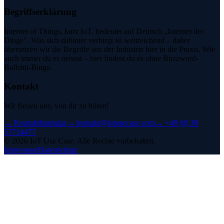
Begriffserklärung
Internet of Things, kurz IoT, bedeutet auf Deutsch „Internet der
Dinge". Was sich dahinter verbirgt ist weitreichend – daher
übersetzen wir die Begriffe aus der Industrie hier in die Praxis. Wie
auch immer du es nennst – hier findest du es ohne Buzzword-
Bullshit-Bingo.
Kontakt
Wir freuen uns, von dir zu hören!
→
Kontaktformular
→
kontakt@iotusecase.com
→
+49 (0) 30
57714477
©
2026
IoT Use Case.
Alle Rechte vorbehalten.
Impressum
Datenschutz