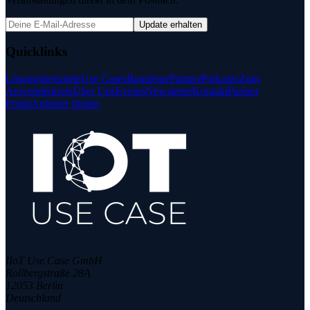
Update erhalten
Quicklinks
Lösungsbeispiele
Use Cases
Bausteine
Partner
Podcasts
Zum
Anwenderkreis
Über Uns
Events
Newsletter
Kontakt
Partner
Portal
Anbieter finden
IIoT Use Case GmbH
Rollbergstraße 28A
12053 Berlin
Deutschland