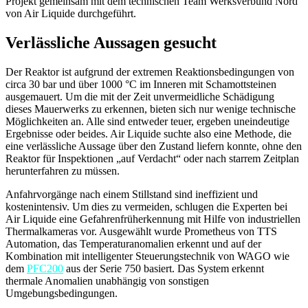
Projekt gemeinsam mit dem technischen Team Werksverbund Nord
von Air Liquide durchgeführt.
Verlässliche Aussagen gesucht
Der Reaktor ist aufgrund der extremen Reaktionsbedingungen von
circa 30 bar und über 1000 °C im Inneren mit Schamottsteinen
ausgemauert. Um die mit der Zeit unvermeidliche Schädigung
dieses Mauerwerks zu erkennen, bieten sich nur wenige technische
Möglichkeiten an. Alle sind entweder teuer, ergeben uneindeutige
Ergebnisse oder beides. Air Liquide suchte also eine Methode, die
eine verlässliche Aussage über den Zustand liefern konnte, ohne den
Reaktor für Inspektionen „auf Verdacht“ oder nach starrem Zeitplan
herunterfahren zu müssen.
Anfahrvorgänge nach einem Stillstand sind ineffizient und
kostenintensiv. Um dies zu vermeiden, schlugen die Experten bei
Air Liquide eine Gefahrenfrüherkennung mit Hilfe von industriellen
Thermalkameras vor. Ausgewählt wurde Prometheus von TTS
Automation, das Temperaturanomalien erkennt und auf der
Kombination mit intelligenter Steuerungstechnik von WAGO wie
dem
PFC200
aus der Serie 750 basiert. Das System erkennt
thermale Anomalien unabhängig von sonstigen
Umgebungsbedingungen.