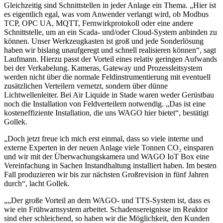
Gleichzeitig sind Schnittstellen in jeder Anlage ein Thema. „Hier ist
es eigentlich egal, was vom Anwender verlangt wird, ob Modbus
TCP, OPC UA, MQTT, Fernwirkprotokoll oder eine andere
Schnittstelle, um an ein Scada- und/oder Cloud-System anbinden zu
können. Unser Werkzeugkasten ist groß und jede Sonderlösung
haben wir bislang unaufgeregt und schnell realisieren können“, sagt
Laufmann. Hierzu passt der Vorteil eines relativ geringen Aufwands
bei der Verkabelung. Kameras, Gateway und Prozessleitsystem
werden nicht über die normale Feldinstrumentierung mit eventuell
zusätzlichen Verteilern vernetzt, sondern über dünne
Lichtwellenleiter. Bei Air Liquide in Stade waren weder Gerüstbau
noch die Installation von Feldverteilern notwendig. „Das ist eine
kosteneffiziente Installation, die uns WAGO hier bietet“, bestätigt
Gollek.
„Doch jetzt freue ich mich erst einmal, dass so viele interne und
externe Experten in der neuen Anlage viele Tonnen CO₂ einsparen
und wir mit der Überwachungskamera und WAGO IoT Box eine
Vereinfachung in Sachen Instandhaltung installiert haben. Im besten
Fall produzieren wir bis zur nächsten Großrevision in fünf Jahren
durch“, lacht Gollek.
„
„Der große Vorteil an dem WAGO- und TTS-System ist, dass es
wie ein Frühwarnsystem arbeitet. Schadensereignisse im Reaktor
sind eher schleichend, so haben wir die Möglichkeit, den Kunden