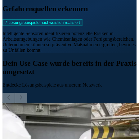
Gefahrenquellen erkennen
7 Lösungsbeispiele nachweislich realisiert
Intelligente Sensoren identifizieren potenzielle Risiken in
Arbeitsumgebungen wie Chemieanlagen oder Fertigungsbereichen.
Unternehmen können so präventive Maßnahmen ergreifen, bevor es
zu Unfällen kommt.
Dein Use Case wurde bereits in der Praxis
umgesetzt
Entdecke Lösungsbeispiele aus unserem Netzwerk