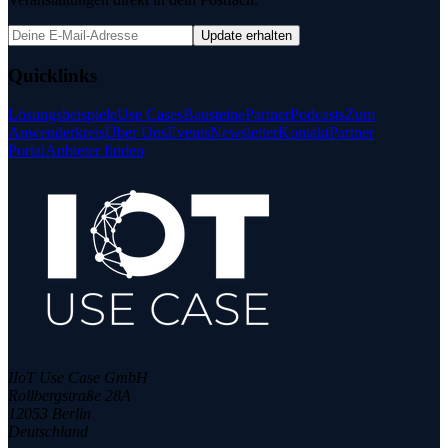
Update erhalten
Quicklinks
Lösungsbeispiele
Use Cases
Bausteine
Partner
Podcasts
Zum
Anwenderkreis
Über Uns
Events
Newsletter
Kontakt
Partner
Portal
Anbieter finden
IIoT Use Case GmbH
Rollbergstraße 28A
12053 Berlin
Deutschland