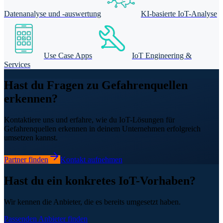
Datenanalyse und -auswertung
KI-basierte IoT-Analyse
Use Case Apps
IoT Engineering &
Services
Hast du Fragen zu Gefahrenquellen
erkennen?
Kontaktiere uns und erfahre, wie du IoT-Lösungen für
Gefahrenquellen erkennen in deinem Unternehmen erfolgreich
umsetzen kannst.
Partner finden
Kontakt aufnehmen
Hast du ein konkretes IoT-Vorhaben?
Wir kennen die Anbieter, die es bereits umgesetzt haben.
Passenden Anbieter finden