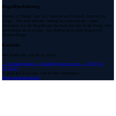
Begriffserklärung
Internet of Things, kurz IoT, bedeutet auf Deutsch „Internet der
Dinge". Was sich dahinter verbirgt ist weitreichend – daher
übersetzen wir die Begriffe aus der Industrie hier in die Praxis. Wie
auch immer du es nennst – hier findest du es ohne Buzzword-
Bullshit-Bingo.
Kontakt
Wir freuen uns, von dir zu hören!
→
Kontaktformular
→
kontakt@iotusecase.com
→
+49 (0) 30
57714477
©
2026
IoT Use Case.
Alle Rechte vorbehalten.
Impressum
Datenschutz