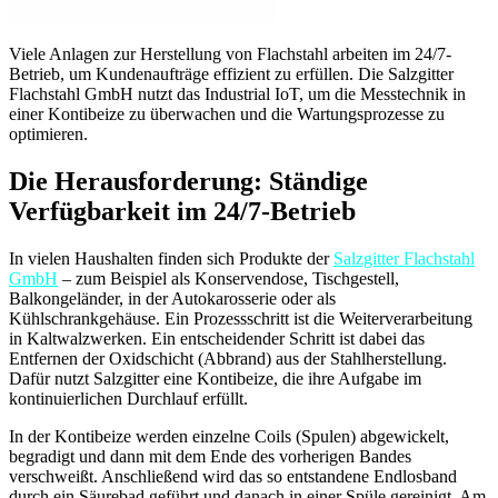
Viele Anlagen zur Herstellung von Flachstahl arbeiten im 24/7-
Betrieb, um Kundenaufträge effizient zu erfüllen. Die Salzgitter
Flachstahl GmbH nutzt das Industrial IoT, um die Messtechnik in
einer Kontibeize zu überwachen und die Wartungsprozesse zu
optimieren.
Die Herausforderung: Ständige
Verfügbarkeit im 24/7-Betrieb
In vielen Haushalten finden sich Produkte der
Salzgitter Flachstahl
GmbH
– zum Beispiel als Konservendose, Tischgestell,
Balkongeländer, in der Autokarosserie oder als
Kühlschrankgehäuse. Ein Prozessschritt ist die Weiterverarbeitung
in Kaltwalzwerken. Ein entscheidender Schritt ist dabei das
Entfernen der Oxidschicht (Abbrand) aus der Stahlherstellung.
Dafür nutzt Salzgitter eine Kontibeize, die ihre Aufgabe im
kontinuierlichen Durchlauf erfüllt.
In der Kontibeize werden einzelne Coils (Spulen) abgewickelt,
begradigt und dann mit dem Ende des vorherigen Bandes
verschweißt. Anschließend wird das so entstandene Endlosband
durch ein Säurebad geführt und danach in einer Spüle gereinigt. Am