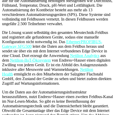
alle für die Automatisierung benötigten Messgrößen wie Durchfluss,
Füllstand, Temperatur, Druck, pH-Wert und Leitfähigkeit. Die
Automatisierung der Kontibeize besteht aus mehr als 13
verschiedenen Automatisierungsgeräten (SPS). Diese Systeme sind
vollständig mit Feldbussen vernetzt. In diesen Feldbussen werden
ungefähr 2.500 Teilnehmer verwaltet.
Die Lösung scannt selbsttätig den gesamten Messtechnik-Feldbus
und registriert alle gefundenen Geräte, sodass eine manuelle
Konfiguration nicht notwendig ist. Das
Ethernet/PROFIBUS-
Gateway SFG500
leitet die Daten aus dem Feldbus heraus und
sendet sie über ein mit dem Internet verbundenes Edge Device in
eine Cloud. Dort erzeugt die Anwendung
Netilion Analytics
aus
dem
Netilion-IIoT-Ökosystem
von Endress+Hauser einen digitalen
Zwilling von jedem Gerät. Er ist ein Abbild des Anlagenzustands
inklusive aller Messwerte und Warnmeldungen.
Netilion
Health
ermöglicht es den Mitarbeitern der Salzgitter Flachstahl
GmbH, den Zustand der Geräte zu sehen und bietet zudem direkten
Zugriff auf Wartungsinformationen.
Um die Daten aus der Automatisierungsinfrastruktur
herauszuführen, nutzt Endress+Hauser einen zweiten Feldbus-Kanal
im Nur-Lesen-Modus. So gibt es keine Beeinflussung der
Automatisierungstechnik und die Datensicherheit bleibt garantiert.
Obwohl die Gesamtanlage über das Edge Device mit dem Internet