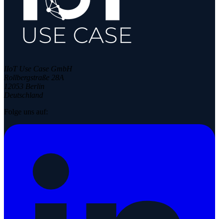
IIoT Use Case GmbH
Rollbergstraße 28A
12053 Berlin
Deutschland
Folge uns auf: