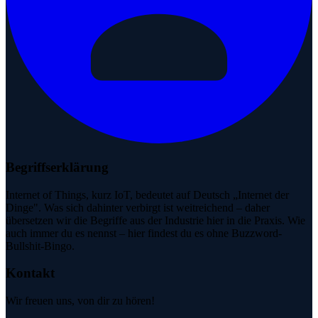
Begriffserklärung
Internet of Things, kurz IoT, bedeutet auf Deutsch „Internet der
Dinge". Was sich dahinter verbirgt ist weitreichend – daher
übersetzen wir die Begriffe aus der Industrie hier in die Praxis. Wie
auch immer du es nennst – hier findest du es ohne Buzzword-
Bullshit-Bingo.
Kontakt
Wir freuen uns, von dir zu hören!