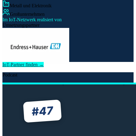
Metall und Elektronik
Großunternehmen
Im IoT-Netzwerk realisiert von
Umsetzungspartner
IoT-Partner finden →
Podcast
47
#