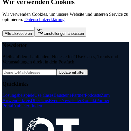
Wir verwenden Cookies
Wir verwenden Cookies, um unsere Website und unseren Service zu
optimieren.
Datenschutzerklärung
Alle akzeptieren
Einstellungen anpassen
Newsletter
Bleib auf dem Laufenden: Neueste IoT Use Cases, Trends und
Veranstaltungen direkt in dein Postfach.
Update erhalten
Quicklinks
Lösungsbeispiele
Use Cases
Bausteine
Partner
Podcasts
Zum
Anwenderkreis
Über Uns
Events
Newsletter
Kontakt
Partner
Portal
Anbieter finden