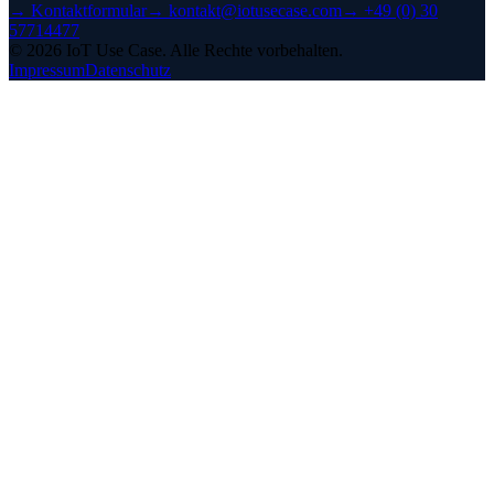
→
Kontaktformular
→
kontakt@iotusecase.com
→
+49 (0) 30
57714477
©
2026
IoT Use Case.
Alle Rechte vorbehalten.
Impressum
Datenschutz