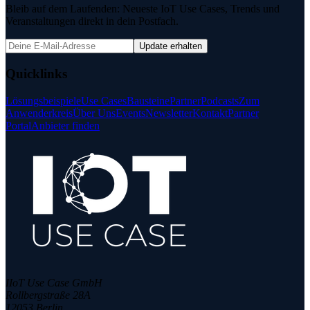
Bleib auf dem Laufenden: Neueste IoT Use Cases, Trends und
Veranstaltungen direkt in dein Postfach.
Update erhalten
Quicklinks
Lösungsbeispiele
Use Cases
Bausteine
Partner
Podcasts
Zum
Anwenderkreis
Über Uns
Events
Newsletter
Kontakt
Partner
Portal
Anbieter finden
IIoT Use Case GmbH
Rollbergstraße 28A
12053 Berlin