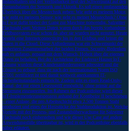
Instandhalters und der Verfügbarkeit liegt der Schwerpunkt auf den
Zustandsdaten der Sensorik und Aktorik. Es soll einen umfassenden
Überblick über die Messtechnik geben: Wie geht es meinem Motor,
wie geht es meinem Sensor, wie geht es meiner Messtechnik? Ohne
IoT war dafür bisher der Gang zur Maschine notwendig. Salzgitter
Flachstahl sagt: Weitere Daten waren durch das bereits vorhandene
Feldbussystem zwar schon da, aber sie wurden nicht genutzt. Heute
besteht eine Internetconnectivity bis in den Feldbus und bringt die
Daten in die Cloud. Diese Anforderung war ein Schwerpunkt der
bisherigen Zusammenarbeit der beiden Firmen. Security-Bedenken
gab es anfangs, gepaart mit dem Wunsch, Hoheit über die eigenen
Daten zu behalten. Bei der Architektur der Endress+Hauser IoT-
Lösung wurden diese Kundenanforderungen adressiert und die
Lösung so gebaut, dass sie nach der internationalen Norm ISO
27001 zertifiziert ist und damit weltweit anerkannten IT-
Sicherheitsstandards entspricht. Zudem gibt es einen Read-Only-
Kanal, der nur einen Lesezugriff ermöglicht, ohne primär auf die
Steuerung einzugreifen. Im Rahmen der Podcastfolge wird dieser
IoT-Implementierungsprozess anhand der Kontibeize II beschrieben
– einer Anlage, die pro Arbeitsschicht etwa 2.500 Tonnen Stahl
produziert und eines der Herzstücke der Stahlproduktion ist. Welche
Vorteile mit der Prozess- und Zustandsüberwachung für Salzgitter
Flachstahl noch einhergehen und wie dieser Use Case auf andere
Anwendungsfälle übertragbar ist, wird in der Podcastfolge ebenfalls
näher erläutert.