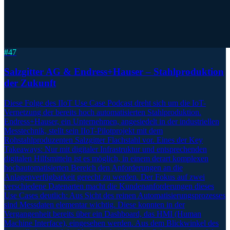
#
47
Salzgitter AG & Endress+Hauser – Stahlproduktion
der Zukunft
Diese Folge des IIoT Use Case Podcast dreht sich um die IoT-
Vernetzung der bereits hoch automatisierten Stahlproduktion.
Endress+Hauser, ein Unternehmen, angesiedelt in der industriellen
Messtechnik, stellt sein IIoT-Pilotprojekt mit dem
Rohstahlproduzenten Salzgitter Flachstahl vor. Eines der Key
Takeaways: Nur mit digitaler Infrastruktur und entsprechenden
digitalen Hilfsmitteln ist es möglich, in einem derart komplexen
hochautomatisierten Bereich den Anforderungen an die
Anlagenverfügbarkeit gerecht zu werden. Der Fokus auf zwei
verschiedene Datenarten macht die Kundenanforderungen dieses
Use Cases deutlich: Aus Sicht des reinen Automatisierungsprozesses
sind Messdaten elementar wichtig. Diese konnten in der
Vergangenheit bereits über ein Dashboard, das HMI (Human
Machine Interface), eingesehen werden. Aus dem Blickwinkel des