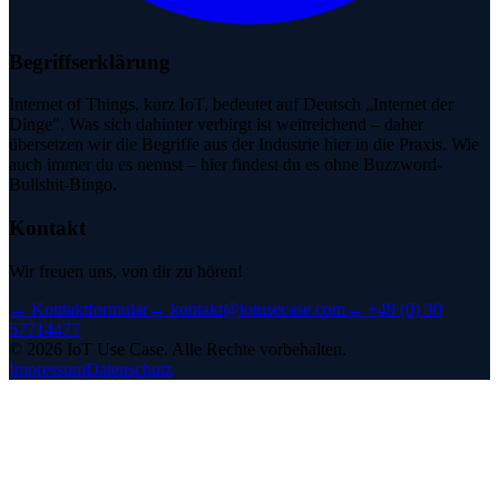
Begriffserklärung
Internet of Things, kurz IoT, bedeutet auf Deutsch „Internet der
Dinge". Was sich dahinter verbirgt ist weitreichend – daher
übersetzen wir die Begriffe aus der Industrie hier in die Praxis. Wie
auch immer du es nennst – hier findest du es ohne Buzzword-
Bullshit-Bingo.
Kontakt
Wir freuen uns, von dir zu hören!
→
Kontaktformular
→
kontakt@iotusecase.com
→
+49 (0) 30
57714477
©
2026
IoT Use Case.
Alle Rechte vorbehalten.
Impressum
Datenschutz