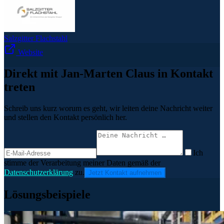
Salzgitter Flachstahl
Website
Direkt mit Jan-Marten Claus in Kontakt
treten
Schreib uns kurz worum es geht, wir leiten deine Nachricht weiter
und stellen den Kontakt persönlich her.
Ich
stimme der Verarbeitung meiner Daten gemäß der
Datenschutzerklärung
zu.
Jetzt Kontakt aufnehmen
Lösungsbeispiele