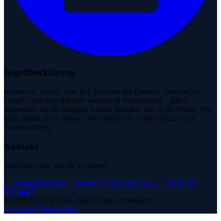
Begriffserklärung
Internet of Things, kurz IoT, bedeutet auf Deutsch „Internet der
Dinge". Was sich dahinter verbirgt ist weitreichend – daher
übersetzen wir die Begriffe aus der Industrie hier in die Praxis. Wie
auch immer du es nennst – hier findest du es ohne Buzzword-
Bullshit-Bingo.
Kontakt
Wir freuen uns, von dir zu hören!
→
Kontaktformular
→
kontakt@iotusecase.com
→
+49 (0) 30
57714477
©
2026
IoT Use Case.
Alle Rechte vorbehalten.
Impressum
Datenschutz