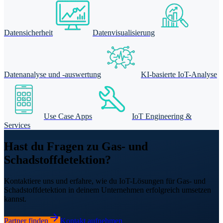
Datensicherheit
Datenvisualisierung
Datenanalyse und -auswertung
KI-basierte IoT-Analyse
Use Case Apps
IoT Engineering &
Services
Hast du Fragen zu Gas- und
Schadstoffdetektion?
Kontaktiere uns und erfahre, wie du IoT-Lösungen für Gas- und
Schadstoffdetektion in deinem Unternehmen erfolgreich umsetzen
kannst.
Partner finden
Kontakt aufnehmen