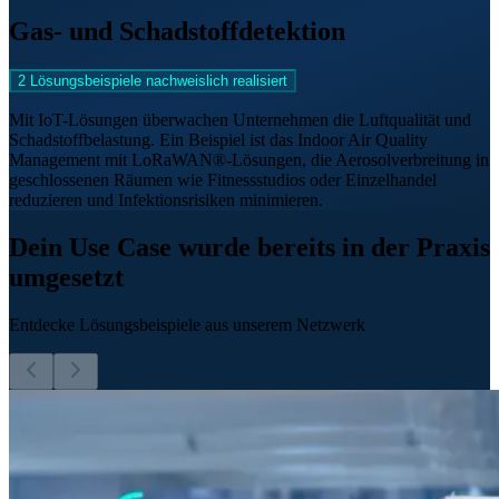
Gas- und Schadstoffdetektion
2 Lösungsbeispiele nachweislich realisiert
Mit IoT-Lösungen überwachen Unternehmen die Luftqualität und
Schadstoffbelastung. Ein Beispiel ist das Indoor Air Quality
Management mit LoRaWAN®-Lösungen, die Aerosolverbreitung in
geschlossenen Räumen wie Fitnessstudios oder Einzelhandel
reduzieren und Infektionsrisiken minimieren.
Dein Use Case wurde bereits in der Praxis
umgesetzt
Entdecke Lösungsbeispiele aus unserem Netzwerk