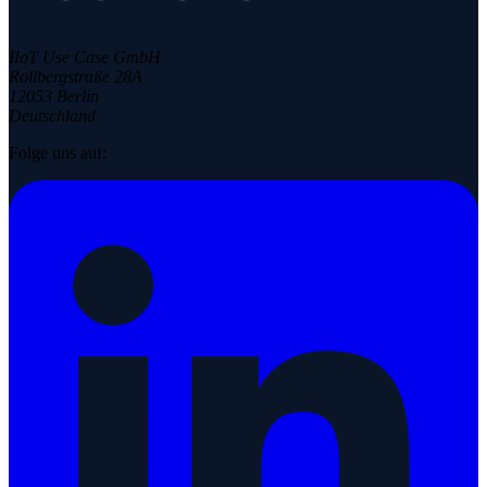
IIoT Use Case GmbH
Rollbergstraße 28A
12053 Berlin
Deutschland
Folge uns auf: