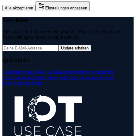
Alle akzeptieren
Einstellungen anpassen
Newsletter
Bleib auf dem Laufenden: Neueste IoT Use Cases, Trends und
Veranstaltungen direkt in dein Postfach.
Update erhalten
Quicklinks
Lösungsbeispiele
Use Cases
Bausteine
Partner
Podcasts
Zum
Anwenderkreis
Über Uns
Events
Newsletter
Kontakt
Partner
Portal
Anbieter finden