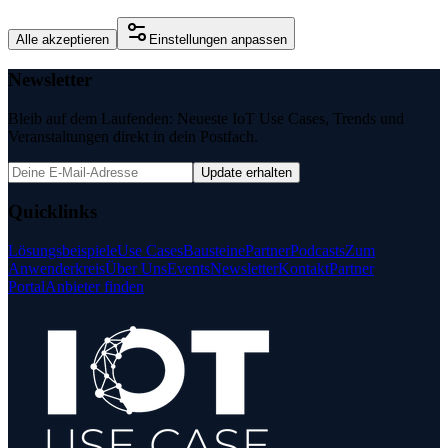
Alle akzeptieren
Einstellungen anpassen
Newsletter
Bleib auf dem Laufenden: Neueste IoT Use Cases, Trends und
Veranstaltungen direkt in dein Postfach.
Update erhalten
Quicklinks
Lösungsbeispiele
Use Cases
Bausteine
Partner
Podcasts
Zum
Anwenderkreis
Über Uns
Events
Newsletter
Kontakt
Partner
Portal
Anbieter finden