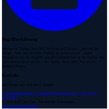
Begriffserklärung
Internet of Things, kurz IoT, bedeutet auf Deutsch „Internet der
Dinge". Was sich dahinter verbirgt ist weitreichend – daher
übersetzen wir die Begriffe aus der Industrie hier in die Praxis. Wie
auch immer du es nennst – hier findest du es ohne Buzzword-
Bullshit-Bingo.
Kontakt
Wir freuen uns, von dir zu hören!
→
Kontaktformular
→
kontakt@iotusecase.com
→
+49 (0) 30
57714477
©
2026
IoT Use Case.
Alle Rechte vorbehalten.
Impressum
Datenschutz