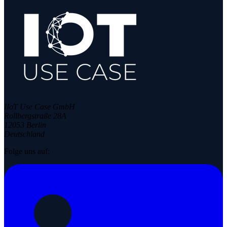
IIoT Use Case GmbH
Rollbergstraße 28A
12053 Berlin
Deutschland
Folge uns auf: