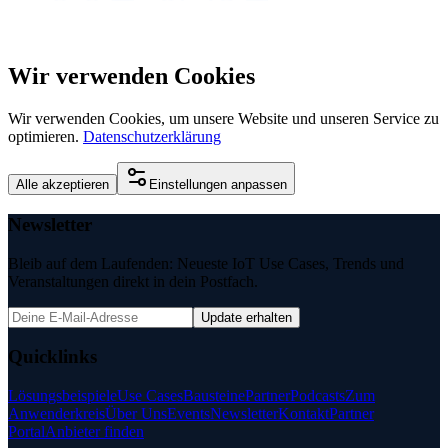
Wir verwenden Cookies
Wir verwenden Cookies, um unsere Website und unseren Service zu
optimieren.
Datenschutzerklärung
Alle akzeptieren
Einstellungen anpassen
Newsletter
Bleib auf dem Laufenden: Neueste IoT Use Cases, Trends und
Veranstaltungen direkt in dein Postfach.
Update erhalten
Quicklinks
Lösungsbeispiele
Use Cases
Bausteine
Partner
Podcasts
Zum
Anwenderkreis
Über Uns
Events
Newsletter
Kontakt
Partner
Portal
Anbieter finden