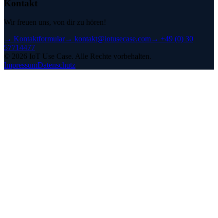
Kontakt
Wir freuen uns, von dir zu hören!
→
Kontaktformular
→
kontakt@iotusecase.com
→
+49 (0) 30
57714477
©
2026
IoT Use Case.
Alle Rechte vorbehalten.
Impressum
Datenschutz