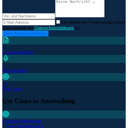
Ich stimme der Verarbeitung meiner
Daten gemäß der
Datenschutzerklärung
zu.
Jetzt Kontakt aufnehmen
3
Lösungsbeispiele
1
Podcastfolgen
13
Use Cases
Use Cases in Anwendung
Condition Monitoring
1 Anwendungsbereich