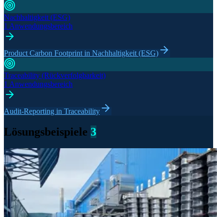
Nachhaltigkeit (ESG)​
1 Anwendungsbereich
Product Carbon Footprint in Nachhaltigkeit (ESG)
Traceability (Rückverfolgbarkeit)
1 Anwendungsbereich
Audit-Reporting in Traceability
Lösungsbeispiele
3