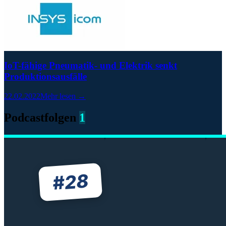
IoT-fähige Pneumatik- und Elektrik senkt
Produktionsausfälle
22.02.2022
Mehr lesen →
Podcastfolgen
1
28
#