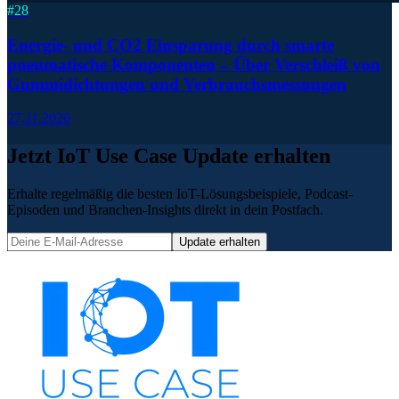
#
28
Energie- und CO2 Einsparung durch smarte
pneumatische Komponenten – Über Verschleiß von
Gummidichtungen und Verbrauchsmessungen
27.11.2020
Jetzt IoT Use Case Update erhalten
Erhalte regelmäßig die besten IoT-Lösungsbeispiele, Podcast-
Episoden und Branchen-Insights direkt in dein Postfach.
Update erhalten