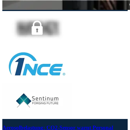
Aerosolbelastung: CO2-Sensor warnt Personal