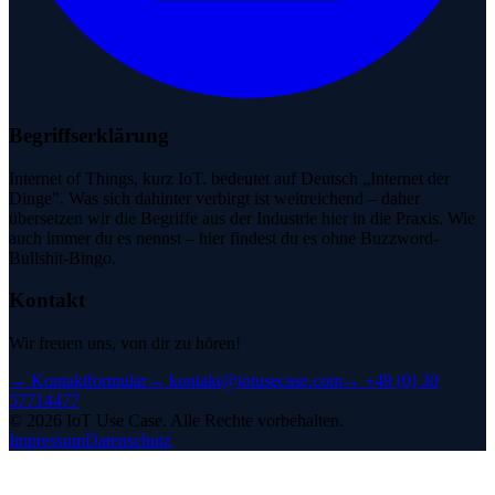
Begriffserklärung
Internet of Things, kurz IoT, bedeutet auf Deutsch „Internet der
Dinge". Was sich dahinter verbirgt ist weitreichend – daher
übersetzen wir die Begriffe aus der Industrie hier in die Praxis. Wie
auch immer du es nennst – hier findest du es ohne Buzzword-
Bullshit-Bingo.
Kontakt
Wir freuen uns, von dir zu hören!
→
Kontaktformular
→
kontakt@iotusecase.com
→
+49 (0) 30
57714477
©
2026
IoT Use Case.
Alle Rechte vorbehalten.
Impressum
Datenschutz