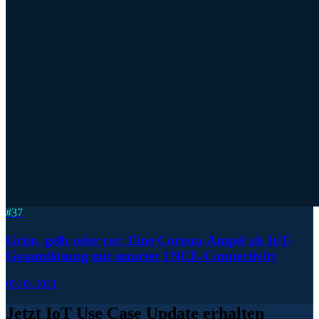
#
37
Grün, gelb oder rot: Eine Corona-Ampel als IoT-
Gesamtlösung mit smarter 1NCE-Connectivity
05.05.2021
Jetzt IoT Use Case Update erhalten