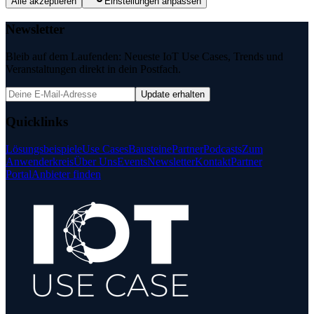
Alle akzeptieren
Einstellungen anpassen
Newsletter
Bleib auf dem Laufenden: Neueste IoT Use Cases, Trends und
Veranstaltungen direkt in dein Postfach.
Update erhalten
Quicklinks
Lösungsbeispiele
Use Cases
Bausteine
Partner
Podcasts
Zum
Anwenderkreis
Über Uns
Events
Newsletter
Kontakt
Partner
Portal
Anbieter finden