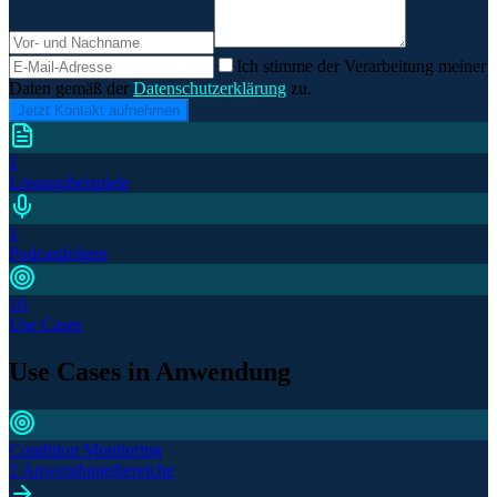
Ich stimme der Verarbeitung meiner
Daten gemäß der
Datenschutzerklärung
zu.
Jetzt Kontakt aufnehmen
1
Lösungsbeispiele
1
Podcastfolgen
10
Use Cases
Use Cases in Anwendung
Condition Monitoring
2 Anwendungsbereiche