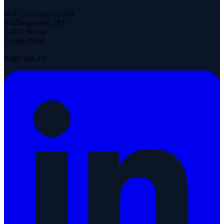
IIoT Use Case GmbH
Rollbergstraße 28A
12053 Berlin
Deutschland
Folge uns auf: