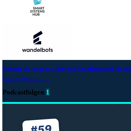
Roboter als Asset-as-a-Service: Ein Mietmodell für die
04.04.2022
Mehr lesen →
Podcastfolgen
1
59
#