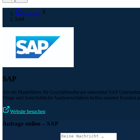
Startseite
SAP
SAP
Als ein Marktführer für Geschäftssoftware unterstützt SAP Unternehm
Dinge und fortschrittliche Analyseverfahren helfen unseren Kunden
Website besuchen
Anfrage stellen
– SAP