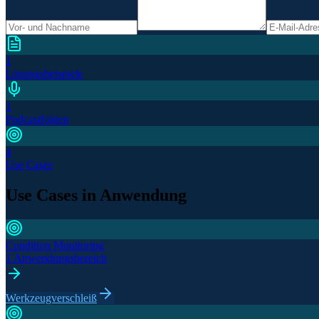
1
Lösungsbeispiele
1
Podcastfolgen
4
Use Cases
Use Cases in Anwendung
Condition Monitoring
1 Anwendungsbereich
Werkzeugverschleiß