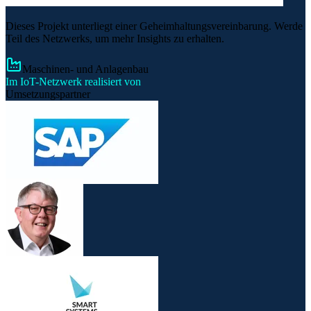
Dieses Projekt unterliegt einer Geheimhaltungsvereinbarung. Werde
Teil des Netzwerks, um mehr Insights zu erhalten.
Maschinen- und Anlagenbau
Im IoT-Netzwerk realisiert von
Umsetzungspartner