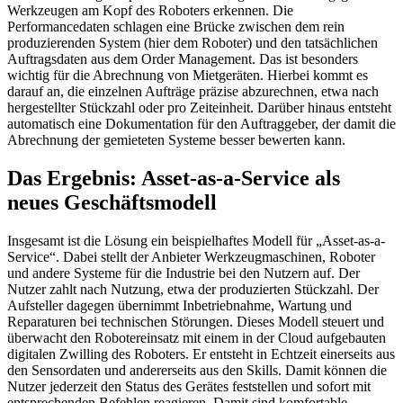
Werkzeugen am Kopf des Roboters erkennen. Die
Performancedaten schlagen eine Brücke zwischen dem rein
produzierenden System (hier dem Roboter) und den tatsächlichen
Auftragsdaten aus dem Order Management. Das ist besonders
wichtig für die Abrechnung von Mietgeräten. Hierbei kommt es
darauf an, die einzelnen Aufträge präzise abzurechnen, etwa nach
hergestellter Stückzahl oder pro Zeiteinheit. Darüber hinaus entsteht
automatisch eine Dokumentation für den Auftraggeber, der damit die
Abrechnung der gemieteten Systeme besser bewerten kann.
Das Ergebnis: Asset-as-a-Service als
neues Geschäftsmodell
Insgesamt ist die Lösung ein beispielhaftes Modell für „Asset-as-a-
Service“. Dabei stellt der Anbieter Werkzeugmaschinen, Roboter
und andere Systeme für die Industrie bei den Nutzern auf. Der
Nutzer zahlt nach Nutzung, etwa der produzierten Stückzahl. Der
Aufsteller dagegen übernimmt Inbetriebnahme, Wartung und
Reparaturen bei technischen Störungen. Dieses Modell steuert und
überwacht den Robotereinsatz mit einem in der Cloud aufgebauten
digitalen Zwilling des Roboters. Er entsteht in Echtzeit einerseits aus
den Sensordaten und andererseits aus den Skills. Damit können die
Nutzer jederzeit den Status des Gerätes feststellen und sofort mit
entsprechenden Befehlen reagieren. Damit sind komfortable