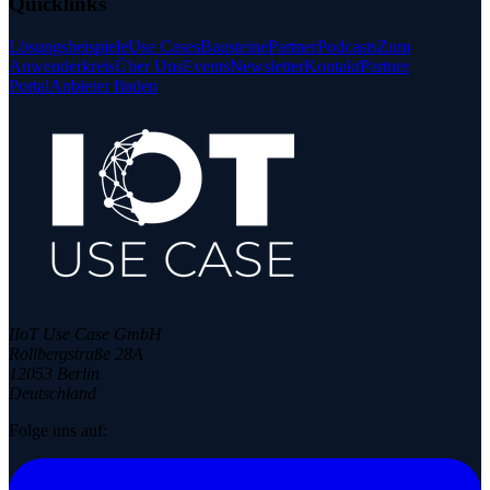
Quicklinks
Lösungsbeispiele
Use Cases
Bausteine
Partner
Podcasts
Zum
Anwenderkreis
Über Uns
Events
Newsletter
Kontakt
Partner
Portal
Anbieter finden
IIoT Use Case GmbH
Rollbergstraße 28A
12053 Berlin
Deutschland
Folge uns auf: