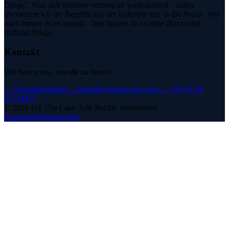
Dinge". Was sich dahinter verbirgt ist weitreichend – daher
übersetzen wir die Begriffe aus der Industrie hier in die Praxis. Wie
auch immer du es nennst – hier findest du es ohne Buzzword-
Bullshit-Bingo.
Kontakt
Wir freuen uns, von dir zu hören!
→
Kontaktformular
→
kontakt@iotusecase.com
→
+49 (0) 30
57714477
©
2026
IoT Use Case.
Alle Rechte vorbehalten.
Impressum
Datenschutz