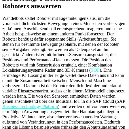
Roboters auswerten
Wandelbots stattet Roboter mit Eigenintelligenz aus, um die
voraussichtlich nächsten Bewegungen eines Menschen vorhersagen
zu können. Anschließend soll er entsprechend reagieren und seine
Arbeit beispielsweise an einem anderen Punkt fortsetzen. Der
Roboter benötigt dafür sogenannte Skills (Arbeitsaufträge). Sie
stehen für bestimmte Bewegungsabläufe, mit denen der Roboter
seine Aufgaben erledigt. Sie werden als Datenpaket an ihn
geschickt. Zudem ist er mit Infineon-Sensoren ausgestattet, die
Positions- und Performance-Daten messen. Die Position des
Roboters wird mit Sensorfusion ermittelt, einer Kombination
Lokalisierungssysteme Radar und 3D-Kameras (
TOF
). Eine
lernfähige KI-Lösung in der Edge wertet diese Daten aus und kann
damit die Zusammenarbeit zwischen Mensch und Maschine
verbessern. Dadurch ist der Roboter deutlich flexibler und erlaubt
variable Einsatzszenarien, sodass er in einem Mietmodell eingesetzt
werden kann. Die von den Sensoren ermittelten Daten werden
gehen anschließend über das Industrial IoT in die SAP-Cloud (SAP
Business Technology Platform
) und werden dort von einer weiteren,
lernfähigen Anwendung ausgewertet. Ihre Hauptaufgabe liegt in
Predictive Maintenance, also einer vorausschauenden Wartung
aufgrund von Veränderungen in den Performancedaten. Dadurch
kann die Lösung beispielsweise frühzeitig den Abnutzungsgrad von