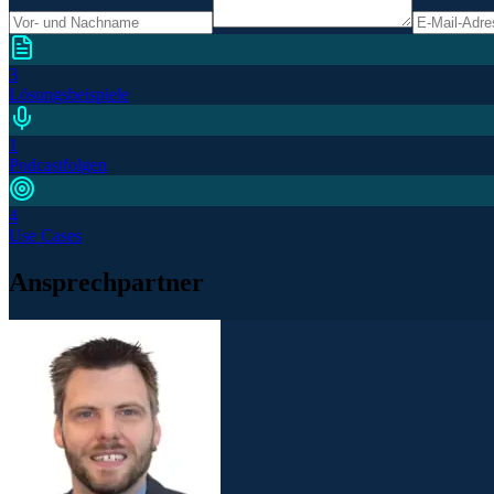
3
Lösungsbeispiele
1
Podcastfolgen
4
Use Cases
Ansprechpartner