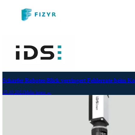
Scharfer Roboter-Blick verringert Fehlerrate beim K
15.10.2021
Mehr lesen →