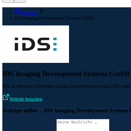
Startseite
IDS Imaging Development Systems GmbH
IDS Imaging Development Systems GmbH
IDS ist führender Hersteller digitaler Industriekameras mit USB- oder 
Website besuchen
Anfrage stellen
– IDS Imaging Development System