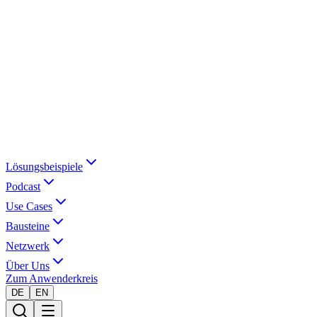
Lösungsbeispiele
Podcast
Use Cases
Bausteine
Netzwerk
Über Uns
Zum Anwenderkreis
DE
EN