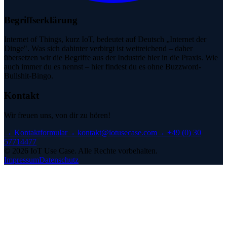
Begriffserklärung
Internet of Things, kurz IoT, bedeutet auf Deutsch „Internet der
Dinge". Was sich dahinter verbirgt ist weitreichend – daher
übersetzen wir die Begriffe aus der Industrie hier in die Praxis. Wie
auch immer du es nennst – hier findest du es ohne Buzzword-
Bullshit-Bingo.
Kontakt
Wir freuen uns, von dir zu hören!
→
Kontaktformular
→
kontakt@iotusecase.com
→
+49 (0) 30
57714477
©
2026
IoT Use Case.
Alle Rechte vorbehalten.
Impressum
Datenschutz