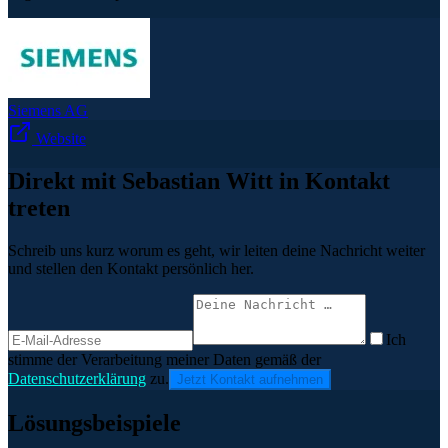
Siemens AG
Website
Direkt mit Sebastian Witt in Kontakt
treten
Schreib uns kurz worum es geht, wir leiten deine Nachricht weiter
und stellen den Kontakt persönlich her.
Ich
stimme der Verarbeitung meiner Daten gemäß der
Datenschutzerklärung
zu.
Jetzt Kontakt aufnehmen
Lösungsbeispiele