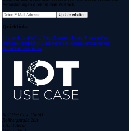
Veranstaltungen direkt in dein Postfach.
Update erhalten
Quicklinks
Lösungsbeispiele
Use Cases
Bausteine
Partner
Podcasts
Zum
Anwenderkreis
Über Uns
Events
Newsletter
Kontakt
Partner
Portal
Anbieter finden
IIoT Use Case GmbH
Rollbergstraße 28A
12053 Berlin
Deutschland