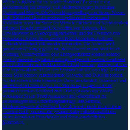
Welche Aufgaben hat ein solcher Standort? Es geht um die
Sicherstellung der Energie- und Mediaversorgung in richtiger
Qualität und Menge. Die Zurverfügungstellung von Strom, Wasser,
Luft, Kälte und Gasen muss nach geltenden Gesetzen und
Richtlinien sowie im Sinne der Wirtschaftlichkeit und Nachhaltigkeit
erfolgen. Es geht um das Überwachen von Anlagen, das
Gewährleisten der Versorgungssicherheit und das Erkennen von
Potenzialen. Schon heute werden Produktionsleittechnik und
Gebäudeleittechnik miteinander verbunden. Die Anlage wird
produktionsabhängig gesteuert. Normabweichungen hinsichtlich
Wartung, Nutzerverhalten oder Energieeffizienz können anhand
eines optimierten digitalen Zwillings festgestellt werden. Gearbeitet
wird zudem mit einer webbasierten Cloudplattform, die sowohl über
eine Import- als auch über eine Exportschnittstelle verfügt. Auf der
einen Seite können verschiedenste Gewerke und Daten importiert,
auf der anderen Seite können die Daten anschaulich visualisiert und
mit Hilfe von Datenanalyse und Montoring ausgewertet und
optimiert werden. Schlüssel zum Erfolg ist dabei das ständig
wachsende Set an Regelparametern und -algorithmen zur
Fehleranalyse und Effizienzoptimierung, das Siemens
kundenübergreifend erweitert. Im Fokus steht dabei nicht nur das
einzelne Gerät, sondern die gesamte Anlagenfunktionalität der
vielen komplexen Einzelgeräte und deren ganzheitliches
Monitoring.