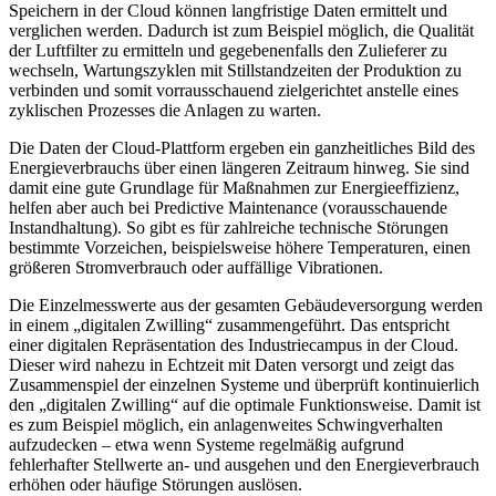
Speichern in der Cloud können langfristige Daten ermittelt und
verglichen werden. Dadurch ist zum Beispiel möglich, die Qualität
der Luftfilter zu ermitteln und gegebenenfalls den Zulieferer zu
wechseln, Wartungszyklen mit Stillstandzeiten der Produktion zu
verbinden und somit vorrausschauend zielgerichtet anstelle eines
zyklischen Prozesses die Anlagen zu warten.
Die Daten der Cloud-Plattform ergeben ein ganzheitliches Bild des
Energieverbrauchs über einen längeren Zeitraum hinweg. Sie sind
damit eine gute Grundlage für Maßnahmen zur Energieeffizienz,
helfen aber auch bei Predictive Maintenance (vorausschauende
Instandhaltung). So gibt es für zahlreiche technische Störungen
bestimmte Vorzeichen, beispielsweise höhere Temperaturen, einen
größeren Stromverbrauch oder auffällige Vibrationen.
Die Einzelmesswerte aus der gesamten Gebäudeversorgung werden
in einem „digitalen Zwilling“ zusammengeführt. Das entspricht
einer digitalen Repräsentation des Industriecampus in der Cloud.
Dieser wird nahezu in Echtzeit mit Daten versorgt und zeigt das
Zusammenspiel der einzelnen Systeme und überprüft kontinuierlich
den „digitalen Zwilling“ auf die optimale Funktionsweise. Damit ist
es zum Beispiel möglich, ein anlagenweites Schwingverhalten
aufzudecken – etwa wenn Systeme regelmäßig aufgrund
fehlerhafter Stellwerte an- und ausgehen und den Energieverbrauch
erhöhen oder häufige Störungen auslösen.