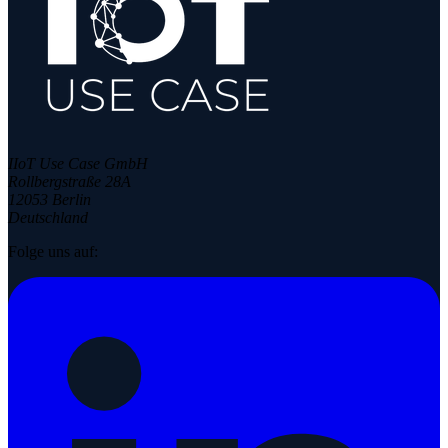
IIoT Use Case GmbH
Rollbergstraße 28A
12053 Berlin
Deutschland
Folge uns auf: