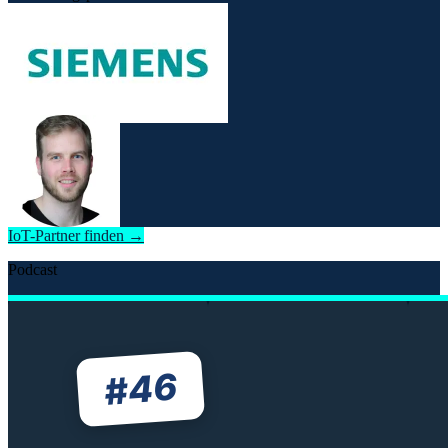
IoT-Partner finden →
Podcast
46
#