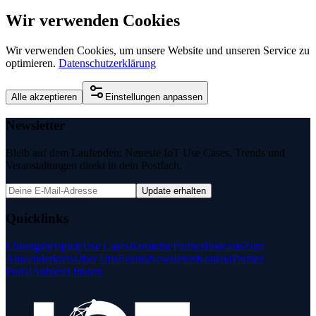
Wir verwenden Cookies
Wir verwenden Cookies, um unsere Website und unseren Service zu
optimieren.
Datenschutzerklärung
Alle akzeptieren
Einstellungen anpassen
Newsletter
Bleib auf dem Laufenden: Neueste IoT Use Cases, Trends und
Veranstaltungen direkt in dein Postfach.
Update erhalten
Quicklinks
Lösungsbeispiele
Use Cases
Bausteine
Partner
Podcasts
Zum
Anwenderkreis
Über Uns
Events
Newsletter
Kontakt
Partner
Portal
Anbieter finden