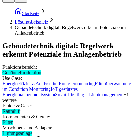
Startseite
Lösungsbeispiele
Gebäudetechnik digital: Regelwerk erkennt Potenziale im
Anlagenbetrieb
Gebäudetechnik digital: Regelwerk
erkennt Potenziale im Anlagenbetrieb
Funktionsbereich:
Gebäude
Produktion
Use Case:
Energieeffizienz-Analyse im Energiemonitoring
Filterüberwachung
im Condition Monitoring
IoT-gestütztes
Energiemanagementsystem
Smart Lighting – Lichtmanagement
+
1
weitere
Fluide & Gase:
Raumluft
Komponenten & Geräte:
Filter
Maschinen- und Anlagen:
Lüftungsanlage