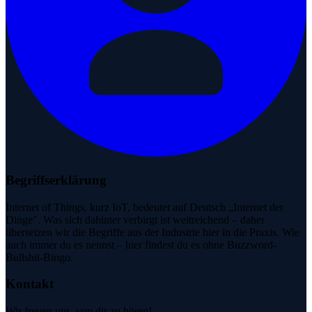
Begriffserklärung
Internet of Things, kurz IoT, bedeutet auf Deutsch „Internet der
Dinge". Was sich dahinter verbirgt ist weitreichend – daher
übersetzen wir die Begriffe aus der Industrie hier in die Praxis. Wie
auch immer du es nennst – hier findest du es ohne Buzzword-
Bullshit-Bingo.
Kontakt
Wir freuen uns, von dir zu hören!