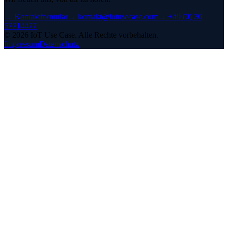
→
Kontaktformular
→
kontakt@iotusecase.com
→
+49 (0) 30
57714477
©
2026
IoT Use Case.
Alle Rechte vorbehalten.
Impressum
Datenschutz