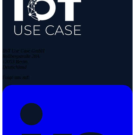
IIoT Use Case GmbH
Rollbergstraße 28A
12053 Berlin
Deutschland
Folge uns auf: