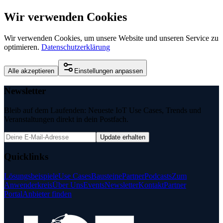
Wir verwenden Cookies
Wir verwenden Cookies, um unsere Website und unseren Service zu
optimieren.
Datenschutzerklärung
Alle akzeptieren
Einstellungen anpassen
Newsletter
Bleib auf dem Laufenden: Neueste IoT Use Cases, Trends und
Veranstaltungen direkt in dein Postfach.
Update erhalten
Quicklinks
Lösungsbeispiele
Use Cases
Bausteine
Partner
Podcasts
Zum
Anwenderkreis
Über Uns
Events
Newsletter
Kontakt
Partner
Portal
Anbieter finden