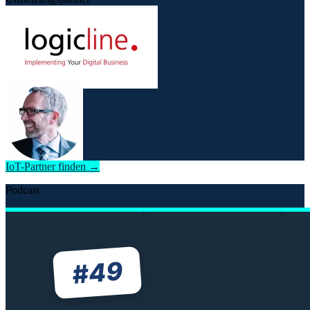
IoT-Partner finden →
Podcast
49
#