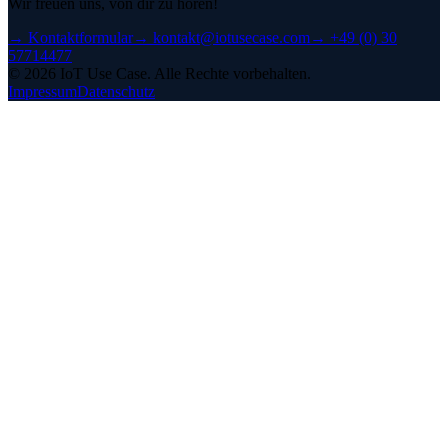
Wir freuen uns, von dir zu hören!
→
Kontaktformular
→
kontakt@iotusecase.com
→
+49 (0) 30
57714477
©
2026
IoT Use Case.
Alle Rechte vorbehalten.
Impressum
Datenschutz