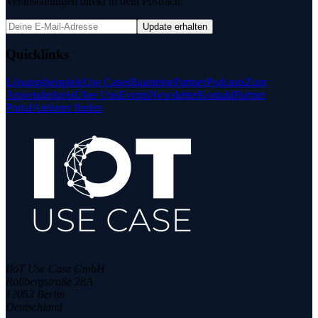
Veranstaltungen direkt in dein Postfach.
Update erhalten
Quicklinks
Lösungsbeispiele
Use Cases
Bausteine
Partner
Podcasts
Zum
Anwenderkreis
Über Uns
Events
Newsletter
Kontakt
Partner
Portal
Anbieter finden
IIoT Use Case GmbH
Rollbergstraße 28A
12053 Berlin
Deutschland