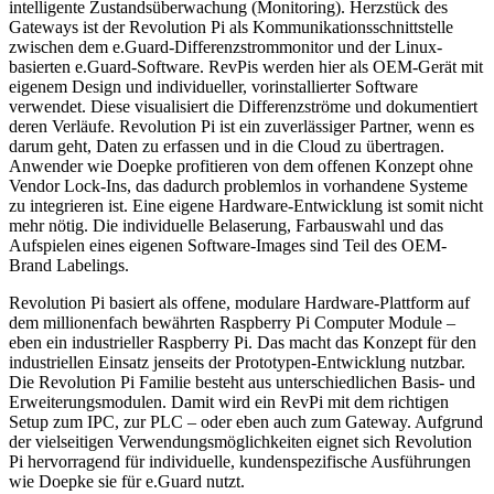
intelligente Zustandsüberwachung (Monitoring). Herzstück des
Gateways ist der Revolution Pi als Kommunikationsschnittstelle
zwischen dem e.Guard-Differenzstrommonitor und der Linux-
basierten e.Guard-Software. RevPis werden hier als OEM-Gerät mit
eigenem Design und individueller, vorinstallierter Software
verwendet. Diese visualisiert die Differenzströme und dokumentiert
deren Verläufe. Revolution Pi ist ein zuverlässiger Partner, wenn es
darum geht, Daten zu erfassen und in die Cloud zu übertragen.
Anwender wie Doepke profitieren von dem offenen Konzept ohne
Vendor Lock-Ins, das dadurch problemlos in vorhandene Systeme
zu integrieren ist. Eine eigene Hardware-Entwicklung ist somit nicht
mehr nötig. Die individuelle Belaserung, Farbauswahl und das
Aufspielen eines eigenen Software-Images sind Teil des OEM-
Brand Labelings.
Revolution Pi basiert als offene, modulare Hardware-Plattform auf
dem millionenfach bewährten Raspberry Pi Computer Module –
eben ein industrieller Raspberry Pi. Das macht das Konzept für den
industriellen Einsatz jenseits der Prototypen-Entwicklung nutzbar.
Die Revolution Pi Familie besteht aus unterschiedlichen Basis- und
Erweiterungsmodulen. Damit wird ein RevPi mit dem richtigen
Setup zum IPC, zur PLC – oder eben auch zum Gateway. Aufgrund
der vielseitigen Verwendungsmöglichkeiten eignet sich Revolution
Pi hervorragend für individuelle, kundenspezifische Ausführungen
wie Doepke sie für e.Guard nutzt.