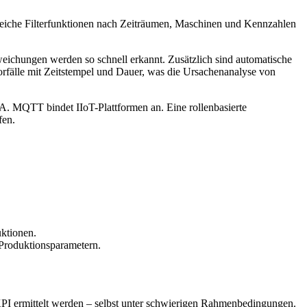
ngreiche Filterfunktionen nach Zeiträumen, Maschinen und Kennzahlen
eichungen werden so schnell erkannt. Zusätzlich sind automatische
Vorfälle mit Zeitstempel und Dauer, was die Ursachenanalyse von
. MQTT bindet IIoT-Plattformen an. Eine rollenbasierte
fen.
uktionen.
 Produktionsparametern.
PI ermittelt werden – selbst unter schwierigen Rahmenbedingungen.