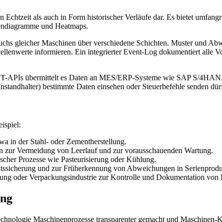
n Echtzeit als auch in Form historischer Verläufe dar. Es bietet umfa
kendiagramme und Heatmaps.
uchs gleicher Maschinen über verschiedene Schichten. Muster und Abw
ellenwerte informieren. Ein integrierter Event-Log dokumentiert alle 
 REST-APIs übermittelt es Daten an MES/ERP-Systeme wie SAP S/4HANA
, Instandhalter) bestimmte Daten einsehen oder Steuerbefehle senden dür
ispiel:
wa in der Stahl- oder Zementherstellung.
en zur Vermeidung von Leerlauf und zur vorausschauenden Wartung.
ischer Prozesse wie Pasteurisierung oder Kühlung.
litätssicherung und zur Früherkennung von Abweichungen in Serienprod
eitung oder Verpackungsindustrie zur Kontrolle und Dokumentation von
ung
Technologie Maschinenprozesse transparenter gemacht und Maschinen-K