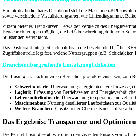
Ein intuitiv bedienbares Dashboard stellt die Maschinen-KPI sowohl i
sowie verschiedene Visualisierungsarten wie Liniendiagramme, Bal
Zudem bietet es Trendkurven – etwa der Vergleich des Energieverbra
Benachrichtigungen möglich, die bei Überschreitung definierter Schw
Stillständen vereinfacht.
Das Dashboard integriert sich nahtlos in die bestehende IT. Über
Zugriffskontrolle legt fest, welche Nutzergruppen (z.B. Schichtleiter
Branchenübergreifende Einsatzmöglichkeiten
Die Lösung lässt sich in vielen Bereichen produktiv einsetzen, zum Be
Schwerindustrie
: Überwachung energieintensiver Prozesse, et
Logistik
: Erfassung von Betriebszeiten und Energieverbräuch
Lebensmittelindustrie
: Überwachung temperatur- und zeitkrit
Maschinenbau
: Nutzung detaillierter Laufzeitdaten zur Qua
Weitere Branchen
: Einsatz in der Chemie, Kunststoffverarb
Das Ergebnis: Transparenz und Optimier
Die Perinet-Lösung zeigt, wie durch den gezielten Einsatz von IoT-