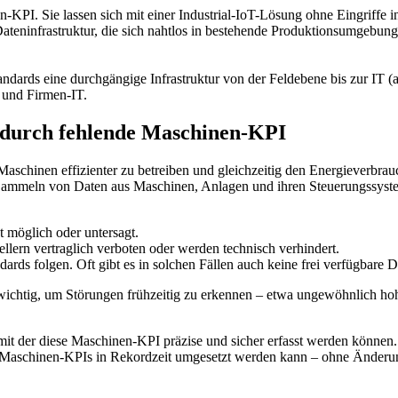
n-KPI. Sie lassen sich mit einer Industrial-IoT-Lösung ohne Eingriff
teninfrastruktur, die sich nahtlos in bestehende Produktionsumgebungen
andards eine durchgängige Infrastruktur von der Feldebene bis zur IT (au
 und Firmen-IT.
t durch fehlende Maschinen-KPI
aschinen effizienter zu betreiben und gleichzeitig den Energieverbrau
s Sammeln von Daten aus Maschinen, Anlagen und ihren Steuerungssys
t möglich oder untersagt.
ellern vertraglich verboten oder werden technisch verhindert.
ndards folgen. Oft gibt es in solchen Fällen auch keine frei verfügbare
ichtig, um Störungen frühzeitig zu erkennen – etwa ungewöhnlich hohe
 mit der diese Maschinen-KPI präzise und sicher erfasst werden könn
 Maschinen-KPIs in Rekordzeit umgesetzt werden kann – ohne Änderu