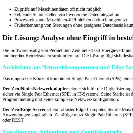
Zugriffe auf Maschinendaten oft nicht möglich
Fehlende Schnittstellen erschweren die Datenintegration
Prozessrelevante Maschinen-KPI bleiben dadurch ungenutzt
Früherkennung von Störungen ohne geeignete Datenbasis kau
Die Lösung: Analyse ohne Eingriff in best
Die Softwarelosung von Perinet und Zentinel erfasst Energieverbrauc
und bereitet Betriebsdaten strukturiert auf. Die Lösung fügt sich de
Architektur aus Netzwerkkomponenten und Edge-Se
Das umgesetzte Konzept kombiniert Single Pair Ethernet (SPE), einen
Der ZentNode-Netzwerkadapter
eignet sich für die Digitalisierung
sicher via Single Pair Ethernet (SPE) in IT-Systeme. Seine Stärke is
Programmierung und keine komplexe Netzwerkkonfiguration.
Der ZentEdge-Server
ist ein robuster Edge-Computer, der die Masch
Anwendungen zugänglich. ZentEdge nutzt Single Pair Ethernet (SPE)
oder REST.
Visualisierung, Anbindung und Zugriffskontrolle