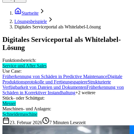
Startseite
Lösungsbeispiele
Digitales Serviceportal als Whitelabel-Lösung
Digitales Serviceportal als Whitelabel-
Lösung
Funktionsbereich:
Service und After Sales
Use Case:
Früherkennung von Schäden in Predictive Maintenance
Digitale
Produktionsprotokolle und Fertigungspapiere
Strukturierte
Verfügbarkeit von Dateien und Dokumenten
Früherkennung von
Schäden in Korrektiver Instandhaltung
+
2
weitere
Stück- oder Schüttgut:
Messer
Maschinen- und Anlagen:
Schneidemaschine
23. Februar 2026
7
Minuten Lesezeit