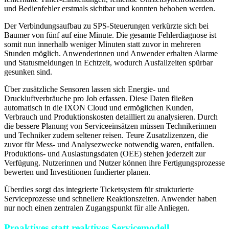
und Bedienfehler erstmals sichtbar und konnten behoben werden.
Der Verbindungsaufbau zu SPS-Steuerungen verkürzte sich bei
Baumer von fünf auf eine Minute. Die gesamte Fehlerdiagnose ist
somit nun innerhalb weniger Minuten statt zuvor in mehreren
Stunden möglich. Anwenderinnen und Anwender erhalten Alarme
und Statusmeldungen in Echtzeit, wodurch Ausfallzeiten spürbar
gesunken sind.
Über zusätzliche Sensoren lassen sich Energie- und
Druckluftverbräuche pro Job erfassen. Diese Daten fließen
automatisch in die IXON Cloud und ermöglichen Kunden,
Verbrauch und Produktionskosten detailliert zu analysieren. Durch
die bessere Planung von Serviceeinsätzen müssen Technikerinnen
und Techniker zudem seltener reisen. Teure Zusatzlizenzen, die
zuvor für Mess- und Analysezwecke notwendig waren, entfallen.
Produktions- und Auslastungsdaten (OEE) stehen jederzeit zur
Verfügung. Nutzerinnen und Nutzer können ihre Fertigungsprozesse
bewerten und Investitionen fundierter planen.
Überdies sorgt das integrierte Ticketsystem für strukturierte
Serviceprozesse und schnellere Reaktionszeiten. Anwender haben
nur noch einen zentralen Zugangspunkt für alle Anliegen.
Proaktives statt reaktives Servicemodell