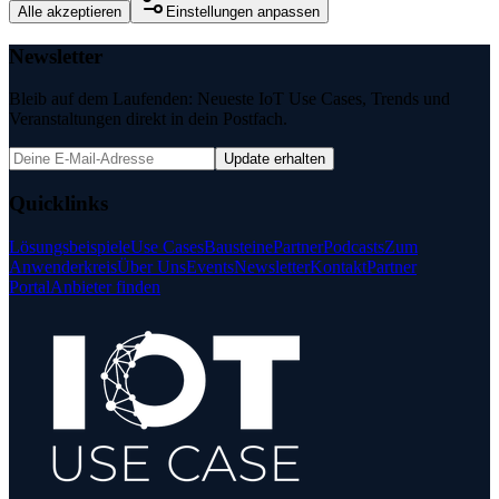
Alle akzeptieren
Einstellungen anpassen
Newsletter
Bleib auf dem Laufenden: Neueste IoT Use Cases, Trends und
Veranstaltungen direkt in dein Postfach.
Update erhalten
Quicklinks
Lösungsbeispiele
Use Cases
Bausteine
Partner
Podcasts
Zum
Anwenderkreis
Über Uns
Events
Newsletter
Kontakt
Partner
Portal
Anbieter finden