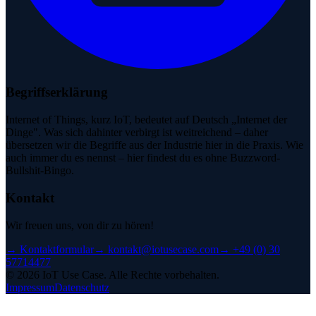
Begriffserklärung
Internet of Things, kurz IoT, bedeutet auf Deutsch „Internet der
Dinge". Was sich dahinter verbirgt ist weitreichend – daher
übersetzen wir die Begriffe aus der Industrie hier in die Praxis. Wie
auch immer du es nennst – hier findest du es ohne Buzzword-
Bullshit-Bingo.
Kontakt
Wir freuen uns, von dir zu hören!
→
Kontaktformular
→
kontakt@iotusecase.com
→
+49 (0) 30
57714477
©
2026
IoT Use Case.
Alle Rechte vorbehalten.
Impressum
Datenschutz