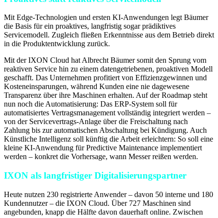
Mit Edge-Technologien und ersten KI-Anwendungen legt Bäumer
die Basis für ein proaktives, langfristig sogar prädiktives
Servicemodell. Zugleich fließen Erkenntnisse aus dem Betrieb direkt
in die Produktentwicklung zurück.
Mit der IXON Cloud hat Albrecht Bäumer somit den Sprung vom
reaktiven Service hin zu einem datengetriebenen, proaktiven Modell
geschafft. Das Unternehmen profitiert von Effizienzgewinnen und
Kosteneinsparungen, während Kunden eine nie dagewesene
Transparenz über ihre Maschinen erhalten. Auf der Roadmap steht
nun noch die Automatisierung: Das ERP-System soll für
automatisiertes Vertragsmanagement vollständig integriert werden –
von der Servicevertrags-Anlage über die Freischaltung nach
Zahlung bis zur automatischen Abschaltung bei Kündigung. Auch
Künstliche Intelligenz soll künftig die Arbeit erleichtern: So soll eine
kleine KI-Anwendung für Predictive Maintenance implementiert
werden – konkret die Vorhersage, wann Messer reißen werden.
IXON als langfristiger Digitalisierungspartner
Heute nutzen 230 registrierte Anwender – davon 50 interne und 180
Kundennutzer – die IXON Cloud. Über 727 Maschinen sind
angebunden, knapp die Hälfte davon dauerhaft online. Zwischen