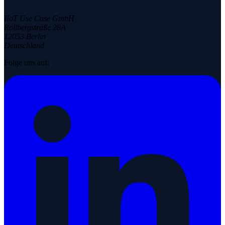
IIoT Use Case GmbH
Rollbergstraße 28A
12053 Berlin
Deutschland
Folge uns auf: