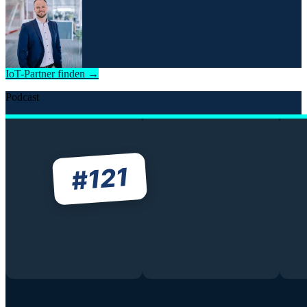
IoT-Partner finden →
Podcast
121
#