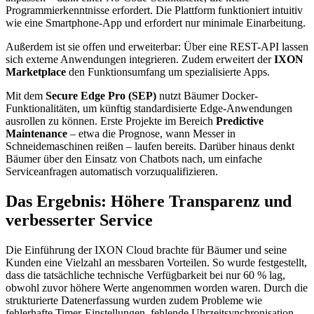
Programmierkenntnisse erfordert. Die Plattform funktioniert intuitiv
wie eine Smartphone-App und erfordert nur minimale Einarbeitung.
Außerdem ist sie offen und erweiterbar: Über eine REST-API lassen
sich externe Anwendungen integrieren. Zudem erweitert der
IXON
Marketplace
den Funktionsumfang um spezialisierte Apps.
Mit dem
Secure Edge Pro (SEP)
nutzt Bäumer Docker-
Funktionalitäten, um künftig standardisierte Edge-Anwendungen
ausrollen zu können. Erste Projekte im Bereich
Predictive
Maintenance
– etwa die Prognose, wann Messer in
Schneidemaschinen reißen – laufen bereits. Darüber hinaus denkt
Bäumer über den Einsatz von Chatbots nach, um einfache
Serviceanfragen automatisch vorzuqualifizieren.
Das Ergebnis: Höhere Transparenz und
verbesserter Service
Die Einführung der IXON Cloud brachte für Bäumer und seine
Kunden eine Vielzahl an messbaren Vorteilen. So wurde festgestellt,
dass die tatsächliche technische Verfügbarkeit bei nur 60 % lag,
obwohl zuvor höhere Werte angenommen worden waren. Durch die
strukturierte Datenerfassung wurden zudem Probleme wie
fehlerhafte Timer-Einstellungen, fehlende Uhrzeitsynchronisation