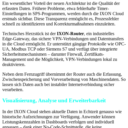
Ein wesentlicher Vorteil der neuen Architektur ist die Qualität der
erfassten Daten. Frühere Probleme, etwa fehlerhafte Timer-
Einstellungen in SPS-Programmen, werden durch die IXON Cloud
erstmals sichtbar. Diese Transparenz ermöglicht es, Prozessfehler
schnell zu identifizieren und Korrekturmaßnahmen einzuleiten.
Technisches Herzstück ist der
IXON-Router
, ein industrielles
Edge-Gateway, das sichere VPN-Verbindungen und Datentransfers
in die Cloud ermöglicht. Er unterstützt gängige Protokolle wie OPC-
UA, Modbus TCP oder Siemens S7 und verfügt über integrierte
Sicherheitsmechanismen – darunter Firewall, Zertifikats-
Management und die Möglichkeit, VPN-Verbindungen lokal zu
deaktivieren.
Neben dem Fernzugriff übernimmt der Router auch die Erfassung,
Zwischenspeicherung und Vorverarbeitung von Maschinendaten. So
lassen sich Daten auch bei instabiler Internetverbindung sicher
verarbeiten.
Visualisierung, Analyse und Erweiterbarkeit
In der IXON Cloud stehen aktuelle Daten in Echtzeit genauso wie
historische Aufzeichnungen zur Verfügung. Anwender können
Leistungskennzahlen in Dashboards verfolgen und individuell
anpassen – dank einer No-Code-Schnittstelle, die keine