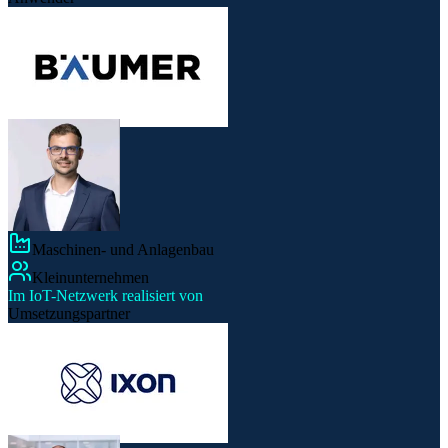
Maschinen- und Anlagenbau
Kleinunternehmen
Im IoT-Netzwerk realisiert von
Umsetzungspartner