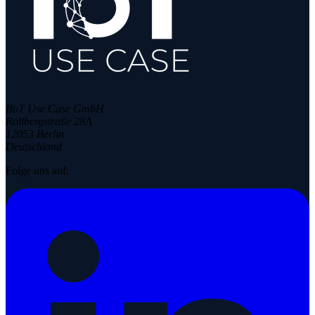
IIoT Use Case GmbH
Rollbergstraße 28A
12053 Berlin
Deutschland
Folge uns auf: