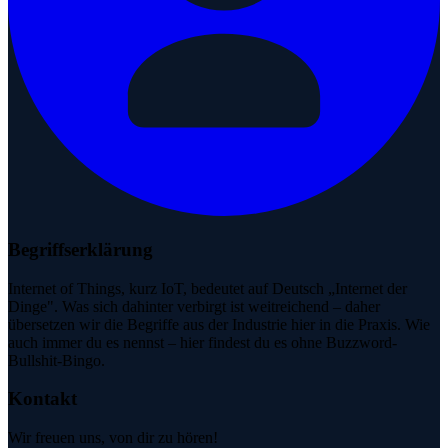
Begriffserklärung
Internet of Things, kurz IoT, bedeutet auf Deutsch „Internet der
Dinge". Was sich dahinter verbirgt ist weitreichend – daher
übersetzen wir die Begriffe aus der Industrie hier in die Praxis. Wie
auch immer du es nennst – hier findest du es ohne Buzzword-
Bullshit-Bingo.
Kontakt
Wir freuen uns, von dir zu hören!