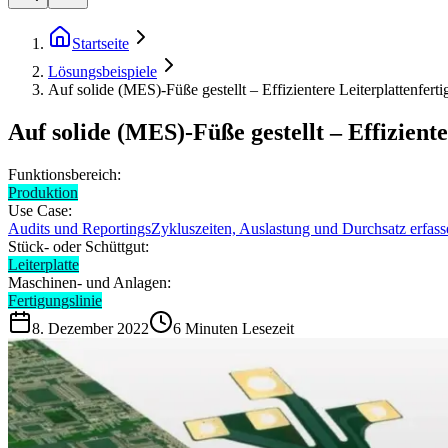
Startseite
Lösungsbeispiele
Auf solide (MES)-Füße gestellt – Effizientere Leiterplattenfert
Auf solide (MES)-Füße gestellt – Effizient
Funktionsbereich:
Produktion
Use Case:
Audits und Reportings
Zykluszeiten, Auslastung und Durchsatz erfass
Stück- oder Schüttgut:
Leiterplatte
Maschinen- und Anlagen:
Fertigungslinie
8. Dezember 2022
6
Minuten Lesezeit