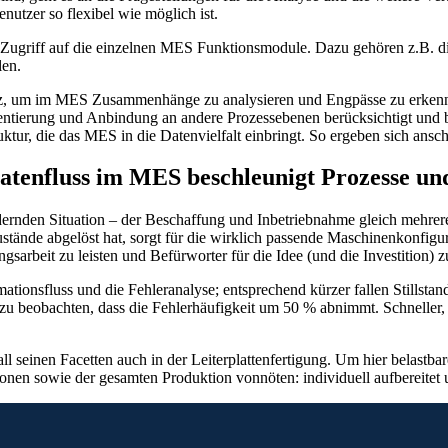
utzer so flexibel wie möglich ist.
 Zugriff auf die einzelnen MES Funktionsmodule. Dazu gehören z.B. di
len.
tz, um im MES Zusammenhänge zu analysieren und Engpässe zu erkennen
ntierung und Anbindung an andere Prozessebenen berücksichtigt und b
ktur, die das MES in die Datenvielfalt einbringt. So ergeben sich anschl
atenfluss im MES beschleunigt Prozesse un
ernden Situation – der Beschaffung und Inbetriebnahme gleich mehrerer
ände abgelöst hat, sorgt für die wirklich passende Maschinenkonfigurat
ngsarbeit zu leisten und Befürworter für die Idee (und die Investition) 
mationsfluss und die Fehleranalyse; entsprechend kürzer fallen Stillst
eobachten, dass die Fehlerhäufigkeit um 50 % abnimmt. Schneller, sic
 seinen Facetten auch in der Leiterplattenfertigung. Um hier belastbare
tionen sowie der gesamten Produktion vonnöten: individuell aufbereitet