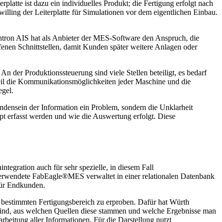
latte ist dazu ein individuelles Produkt; die Fertigung erfolgt nach
ing der Leiterplatte für Simulationen vor dem eigentlichen Einbau.
ontron AIS hat als Anbieter der MES-Software den Anspruch, die
offenen Schnittstellen, damit Kunden später weitere Anlagen oder
 der Produktionssteuerung sind viele Stellen beteiligt, es bedarf
 weil die Kommunikationsmöglichkeiten jeder Maschine und die
egel.
handensein der Information ein Problem, sondern die Unklarheit
t erfasst werden und wie die Auswertung erfolgt. Diese
ntegration auch für sehr spezielle, in diesem Fall
ik verwendete FabEagle®MES verwaltet in einer relationalen Datenbank
für Endkunden.
m bestimmten Fertigungsbereich zu erproben. Dafür hat Würth
n sind, aus welchen Quellen diese stammen und welche Ergebnisse man
arbeitung aller Informationen. Für die Darstellung nutzt