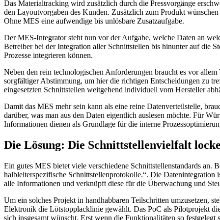
Das Materialtracking wird zusätzlich durch die Pressvorgänge erschwer
den Layoutvorgaben des Kunden. Zusätzlich zum Produkt wünschen si
Ohne MES eine aufwendige bis unlösbare Zusatzaufgabe.
Der MES-Integrator steht nun vor der Aufgabe, welche Daten an welch
Betreiber bei der Integration aller Schnittstellen bis hinunter auf d
Prozesse integrieren können.
Neben den rein technologischen Anforderungen braucht es vor allem Ve
sorgfältiger Abstimmung, um hier die richtigen Entscheidungen zu tre
eingesetzten Schnittstellen weitgehend individuell vom Hersteller ab
Damit das MES mehr sein kann als eine reine Datenverteilstelle, brauc
darüber, was man aus den Daten eigentlich auslesen möchte. Für Wür
Informationen dienen als Grundlage für die interne Prozessoptimieru
Die Lösung: Die Schnittstellenvielfalt lock
Ein gutes MES bietet viele verschiedene Schnittstellenstandards an. Be
halbleiterspezifische Schnittstellenprotokolle.“. Die Datenintegrati
alle Informationen und verknüpft diese für die Überwachung und Steu
Um ein solches Projekt in handhabbaren Teilschritten umzusetzen, st
Elektronik die Lötstopplacklinie gewählt. Das PoC als Pilotprojekt 
sich insgesamt wünscht. Erst wenn die Funktionalitäten so festgelegt s