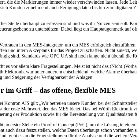
t, die die Markierungen immer wieder verschwinden lassen. Jede Leiterp
ch Kunden zunehmend auch Fertigungsdaten bis hin zum digitalen Zwill
er Stelle überhaupt zu erfassen sind und was ihr Nutzen sein soll. K
ie Steuerungsebene zu unterstützen. Dabei liegt ein Hauptaugenmerk auf 
rtrauen in den MES-Integrator, um ein MES erfolgreich einzuführen. An
ffen und intern Akzeptanz für das Projekt zu schaffen. Nicht zuletzt,
hängig sind. Standards wie OPC UA sind noch lange nicht überall die R
ht es vor allem klare Fragestellungen. Meist ist nicht das (Nicht-)Vor
th Elektronik war unter anderem entscheidend, welche Alarme überhaup
ng und Steigerung der Verfügbarkeit der Anlagen.
er im Griff – das offene, flexible MES
i Kontron AIS gilt: „Wir betreuen unsere Kunden bei der Schnittstelleni
on ist der erste Mehrwert, den das MES bietet. Das bei Würth Elektron
erung der Produktion sowie für die Bereitstellung von Qualitätsdaten 
eht an erster Stelle ein Proof of Concept (PoC), um die Lösung in eine
dient auch dazu festzustellen, welche Daten überhaupt schon vorhande
ind, geht es an die Fragestellungen für die Analyse und die weitere Ver