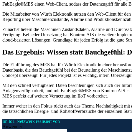
FabEagle®MES einen Web-Client, sodass der Datenzugriff für alle Ben
Die Mitarbeiter von Würth Elektronik nutzen den Web-Client für den
Reporting über Maschinenzustände, Alarme und Produktionskennzah
Zunächst liefern die Maschinen Zustandsdaten, Alarme und Durchsa
Fertigung. Bei jeder Umsetzung hat Kontron AIS die weitere Impleme
cloud-basierten Lösungen. Grundlage für jeden Erfolg ist die gute Stru
Das Ergebnis: Wissen statt Bauchgefühl: D
Die Einführung des MES hat für Würth Elektronik in einer herausford
Datenbasis, die das Bauchgefühl bei der Beurteilung der Maschinenzust
Concept überzeugt. Für jedes Projekt ist es wichtig, intern Überzeugu
Mit den schnell verfügbaren Daten beschleunigen sich auch der Infor
Anlagenverfügbarkeit, und mit FabEagle®MES von Kontron AIS ist zu b
MES perfekt auf weitere Vernetzung im IIoT vorbereitet.
Immer weiter in den Fokus rückt auch das Thema Nachhaltigkeit mit all
die tatsächlichen Energie- und Rohstoffverbräuche der einzelnen Sta
Im IoT-Netzwerk realisiert von
Anwender