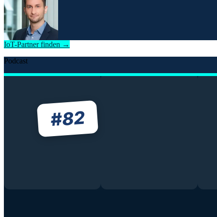
IoT-Partner finden →
Podcast
82
#