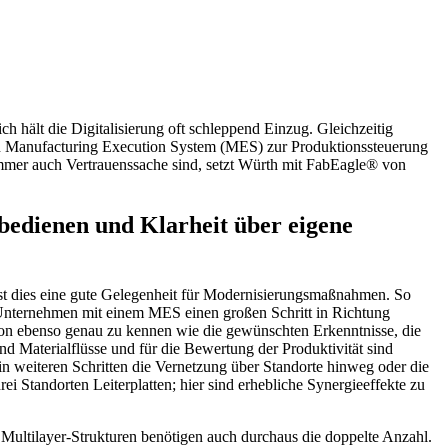
ch hält die Digitalisierung oft schleppend Einzug. Gleichzeitig
 ein Manufacturing Execution System (MES) zur Produktionssteuerung
 immer auch Vertrauenssache sind, setzt Würth mit FabEagle® von
bedienen und Klarheit über eigene
st dies eine gute Gelegenheit für Modernisierungsmaßnahmen. So
 Unternehmen mit einem MES einen großen Schritt in Richtung
ktion ebenso genau zu kennen wie die gewünschten Erkenntnisse, die
d Materialflüsse und für die Bewertung der Produktivität sind
n weiteren Schritten die Vernetzung über Standorte hinweg oder die
i Standorten Leiterplatten; hier sind erhebliche Synergieeffekte zu
en, Multilayer-Strukturen benötigen auch durchaus die doppelte Anzahl.