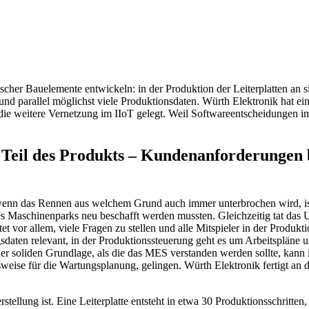
scher Bauelemente entwickeln: in der Produktion der Leiterplatten an si
 und parallel möglichst viele Produktionsdaten. Würth Elektronik hat
ür die weitere Vernetzung im IIoT gelegt. Weil Softwareentscheidungen
 Teil des Produkts – Kundenanforderungen 
r wenn das Rennen aus welchem Grund auch immer unterbrochen wird, i
es Maschinenparks neu beschafft werden mussten. Gleichzeitig tat das
t vor allem, viele Fragen zu stellen und alle Mitspieler in der Produ
aten relevant, in der Produktionssteuerung geht es um Arbeitspläne un
r soliden Grundlage, als die das MES verstanden werden sollte, kann i
ise für die Wartungsplanung, gelingen. Würth Elektronik fertigt an dre
erstellung ist. Eine Leiterplatte entsteht in etwa 30 Produktionsschritt