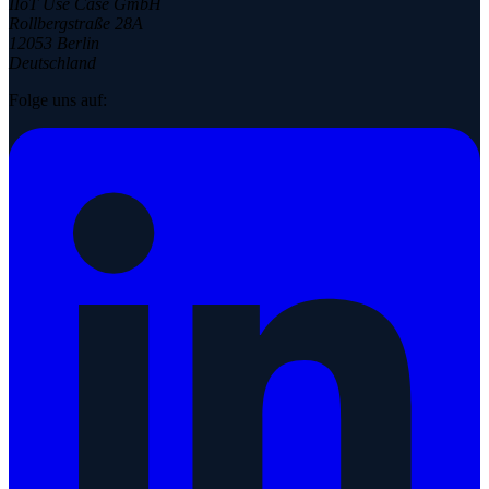
IIoT Use Case GmbH
Rollbergstraße 28A
12053 Berlin
Deutschland
Folge uns auf: