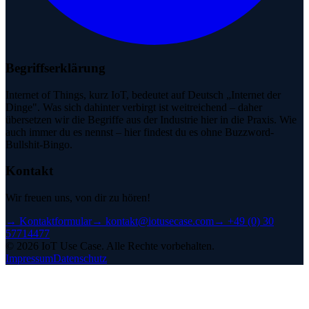
Begriffserklärung
Internet of Things, kurz IoT, bedeutet auf Deutsch „Internet der
Dinge". Was sich dahinter verbirgt ist weitreichend – daher
übersetzen wir die Begriffe aus der Industrie hier in die Praxis. Wie
auch immer du es nennst – hier findest du es ohne Buzzword-
Bullshit-Bingo.
Kontakt
Wir freuen uns, von dir zu hören!
→
Kontaktformular
→
kontakt@iotusecase.com
→
+49 (0) 30
57714477
©
2026
IoT Use Case.
Alle Rechte vorbehalten.
Impressum
Datenschutz