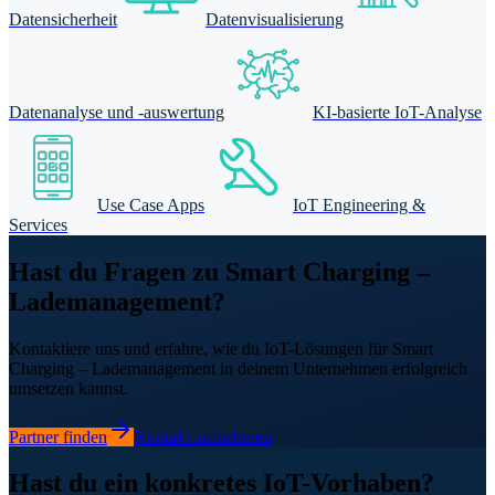
Datensicherheit
Datenvisualisierung
Datenanalyse und -auswertung
KI-basierte IoT-Analyse
Use Case Apps
IoT Engineering &
Services
Hast du Fragen zu Smart Charging –
Lademanagement?
Kontaktiere uns und erfahre, wie du IoT-Lösungen für Smart
Charging – Lademanagement in deinem Unternehmen erfolgreich
umsetzen kannst.
Partner finden
Kontakt aufnehmen
Hast du ein konkretes IoT-Vorhaben?