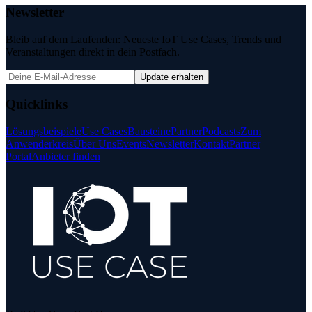
Newsletter
Bleib auf dem Laufenden: Neueste IoT Use Cases, Trends und
Veranstaltungen direkt in dein Postfach.
Update erhalten
Quicklinks
Lösungsbeispiele
Use Cases
Bausteine
Partner
Podcasts
Zum
Anwenderkreis
Über Uns
Events
Newsletter
Kontakt
Partner
Portal
Anbieter finden