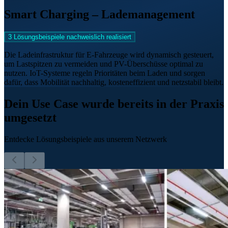
Smart Charging – Lademanagement
3 Lösungsbeispiele nachweislich realisiert
Die Ladeinfrastruktur für E-Fahrzeuge wird dynamisch gesteuert,
um Lastspitzen zu vermeiden und PV-Überschüsse optimal zu
nutzen. IoT-Systeme regeln Prioritäten beim Laden und sorgen
dafür, dass Mobilität nachhaltig, kosteneffizient und netzstabil bleibt.
Dein Use Case wurde bereits in der Praxis
umgesetzt
Entdecke Lösungsbeispiele aus unserem Netzwerk