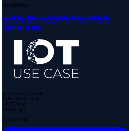
Quicklinks
Lösungsbeispiele
Use Cases
Bausteine
Partner
Podcasts
Zum
Anwenderkreis
Über Uns
Events
Newsletter
Kontakt
Partner
Portal
Anbieter finden
IIoT Use Case GmbH
Rollbergstraße 28A
12053 Berlin
Deutschland
Folge uns auf: