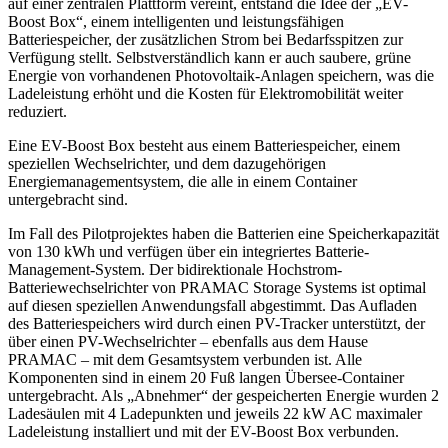
auf einer zentralen Plattform vereint, entstand die Idee der „EV-
Boost Box“, einem intelligenten und leistungsfähigen
Batteriespeicher, der zusätzlichen Strom bei Bedarfsspitzen zur
Verfügung stellt. Selbstverständlich kann er auch saubere, grüne
Energie von vorhandenen Photovoltaik-Anlagen speichern, was die
Ladeleistung erhöht und die Kosten für Elektromobilität weiter
reduziert.
Eine EV-Boost Box besteht aus einem Batteriespeicher, einem
speziellen Wechselrichter, und dem dazugehörigen
Energiemanagementsystem, die alle in einem Container
untergebracht sind.
Im Fall des Pilotprojektes haben die Batterien eine Speicherkapazität
von 130 kWh und verfügen über ein integriertes Batterie-
Management-System. Der bidirektionale Hochstrom-
Batteriewechselrichter von PRAMAC Storage Systems ist optimal
auf diesen speziellen Anwendungsfall abgestimmt. Das Aufladen
des Batteriespeichers wird durch einen PV-Tracker unterstützt, der
über einen PV-Wechselrichter – ebenfalls aus dem Hause
PRAMAC – mit dem Gesamtsystem verbunden ist. Alle
Komponenten sind in einem 20 Fuß langen Übersee-Container
untergebracht. Als „Abnehmer“ der gespeicherten Energie wurden 2
Ladesäulen mit 4 Ladepunkten und jeweils 22 kW AC maximaler
Ladeleistung installiert und mit der EV-Boost Box verbunden.