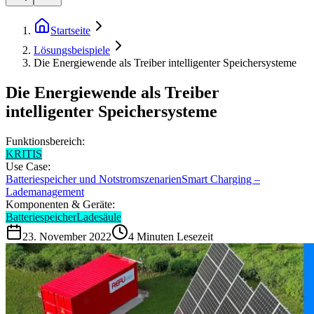
Startseite
Lösungsbeispiele
Die Energiewende als Treiber intelligenter Speichersysteme
Die Energiewende als Treiber
intelligenter Speichersysteme
Funktionsbereich:
KRITIS
Use Case:
Batteriespeicher und Notstromszenarien
Smart Charging –
Lademanagement
Komponenten & Geräte:
Batteriespeicher
Ladesäule
23. November 2022
4
Minuten Lesezeit