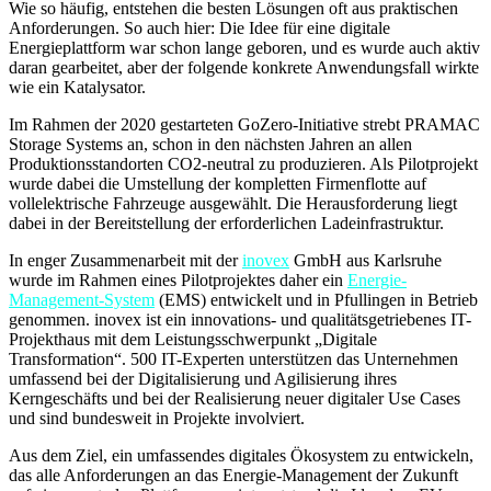
Wie so häufig, entstehen die besten Lösungen oft aus praktischen
Anforderungen. So auch hier: Die Idee für eine digitale
Energieplattform war schon lange geboren, und es wurde auch aktiv
daran gearbeitet, aber der folgende konkrete Anwendungsfall wirkte
wie ein Katalysator.
Im Rahmen der 2020 gestarteten GoZero-Initiative strebt PRAMAC
Storage Systems an, schon in den nächsten Jahren an allen
Produktionsstandorten CO2-neutral zu produzieren. Als Pilotprojekt
wurde dabei die Umstellung der kompletten Firmenflotte auf
vollelektrische Fahrzeuge ausgewählt. Die Herausforderung liegt
dabei in der Bereitstellung der erforderlichen Ladeinfrastruktur.
In enger Zusammenarbeit mit der
inovex
GmbH aus Karlsruhe
wurde im Rahmen eines Pilotprojektes daher ein
Energie-
Management-System
(EMS) entwickelt und in Pfullingen in Betrieb
genommen. inovex ist ein innovations- und qualitätsgetriebenes IT-
Projekthaus mit dem Leistungsschwerpunkt „Digitale
Transformation“. 500 IT-Experten unterstützen das Unternehmen
umfassend bei der Digitalisierung und Agilisierung ihres
Kerngeschäfts und bei der Realisierung neuer digitaler Use Cases
und sind bundesweit in Projekte involviert.
Aus dem Ziel, ein umfassendes digitales Ökosystem zu entwickeln,
das alle Anforderungen an das Energie-Management der Zukunft