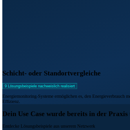
Schicht- oder Standortvergleiche
9 Lösungsbeispiele nachweislich realisiert
Energiemonitoring-Systeme ermöglichen es, den Energieverbrauch mehr
Effizienz.
Dein Use Case wurde bereits in der Praxis
Entdecke Lösungsbeispiele aus unserem Netzwerk