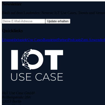
Newsletter
Bleib auf dem Laufenden: Neueste IoT Use Cases, Trends und Veransta
Update erhalten
Quicklinks
Lösungsbeispiele
Use Cases
Bausteine
Partner
Podcasts
Zum Anwenderk
IIoT Use Case GmbH
Rollbergstraße 28A
12053 Berlin