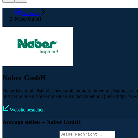
Startseite
Naber GmbH
Naber GmbH
Naber ist ein mittelständisches Familienunternehmen mit Stammsitz i
und vertreibt ein Vollsortiment an Küchenzubehör. Quelle: https://www
Website besuchen
Anfrage stellen
– Naber GmbH