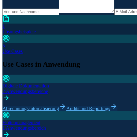
1
Lösungsbeispiele
5
Use Cases
Use Cases in Anwendung
Digitale Dokumentation
2 Anwendungsbereiche
Abrechnungsautomatisierung
Audits und Reportings
Flottenmanagement
1 Anwendungsbereich