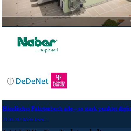
Händisches Fahrtenbuch ade – so stark punktet digit
21.09.2023
Mehr lesen →