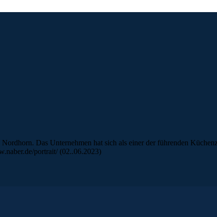
n Nordhorn. Das Unternehmen hat sich als einer der führenden Küchenzub
.naber.de/portrait/ (02..06.2023)