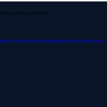
ltungen direkt in dein Postfach.
reis
Über Uns
Events
Newsletter
Kontakt
Partner Portal
Anbieter finden