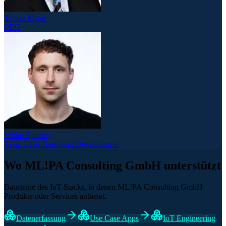
Tobias Maier
CEO
Mirko Spitalny
Team Lead Hardware Development
Wo ML!PA Consulting GmbH unterstützt
Bausteine des IoT-Stacks, in denen ML!PA Consulting GmbH
Produkte oder Services anbietet.
Datenerfassung
Use Case Apps
IoT Engineering