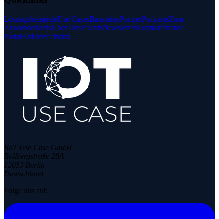
Lösungsbeispiele
Use Cases
Bausteine
Partner
Podcasts
Zum
Anwenderkreis
Über Uns
Events
Newsletter
Kontakt
Partner
Portal
Anbieter finden
IIoT Use Case GmbH
Rollbergstraße 28A
12053 Berlin
Deutschland
Folge uns auf: