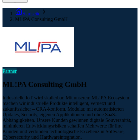
Startseite
ML!PA Consulting GmbH
Partner
ML!PA Consulting GmbH
Industrielle IoT wird skalierbar. Mit unserem ML!PA Ecosystem
machen wir industrielle Produkte intelligent, vernetzt und
zukunftssicher – CRA-konform. Modular, mit automatisierten
Updates, Security, eigenen Applikationen und ohne SaaS-
Abhängigkeiten. Unsere Kunden gewinnen digitale Souveränität,
minimieren Entwicklungsrisiken schaffen Mehrwerte für ihre
Kunden und verbinden technologische Exzellenz in Software,
Cybersecurity und Hardwareintegration.