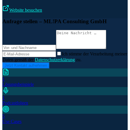
Website besuchen
Anfrage stellen
– ML!PA Consulting GmbH
Ich stimme der Verarbeitung meiner
Daten gemäß der
Datenschutzerklärung
zu.
Jetzt Kontakt aufnehmen
1
Lösungsbeispiele
1
Podcastfolgen
5
Use Cases