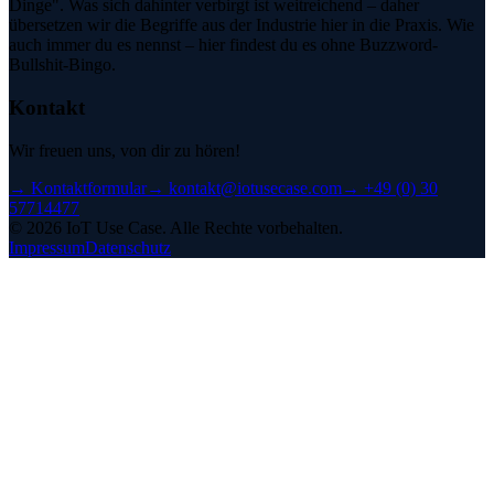
Dinge". Was sich dahinter verbirgt ist weitreichend – daher
übersetzen wir die Begriffe aus der Industrie hier in die Praxis. Wie
auch immer du es nennst – hier findest du es ohne Buzzword-
Bullshit-Bingo.
Kontakt
Wir freuen uns, von dir zu hören!
→
Kontaktformular
→
kontakt@iotusecase.com
→
+49 (0) 30
57714477
©
2026
IoT Use Case.
Alle Rechte vorbehalten.
Impressum
Datenschutz