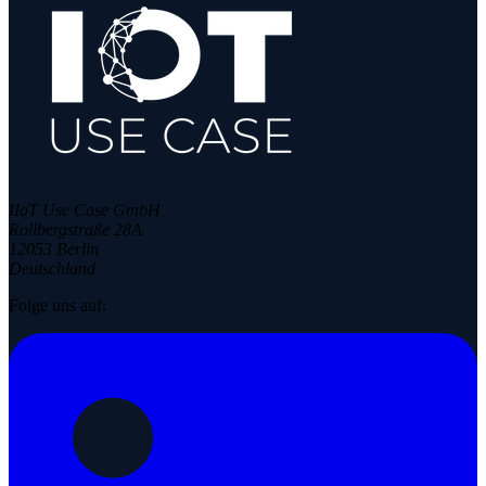
IIoT Use Case GmbH
Rollbergstraße 28A
12053 Berlin
Deutschland
Folge uns auf: