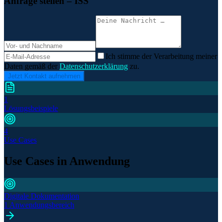
Anfrage stellen
– ISS
Ich stimme der Verarbeitung meiner
Daten gemäß der
Datenschutzerklärung
zu.
Jetzt Kontakt aufnehmen
1
Lösungsbeispiele
4
Use Cases
Use Cases in Anwendung
Digitale Dokumentation
1 Anwendungsbereich