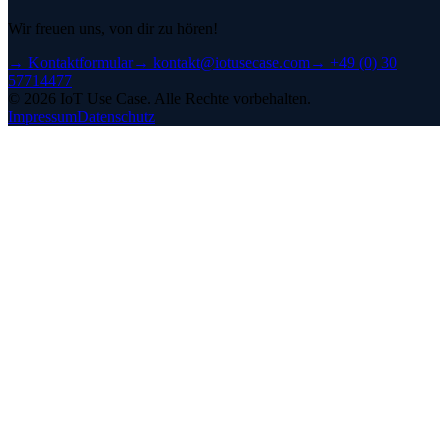
Wir freuen uns, von dir zu hören!
→
Kontaktformular
→
kontakt@iotusecase.com
→
+49 (0) 30
57714477
©
2026
IoT Use Case.
Alle Rechte vorbehalten.
Impressum
Datenschutz