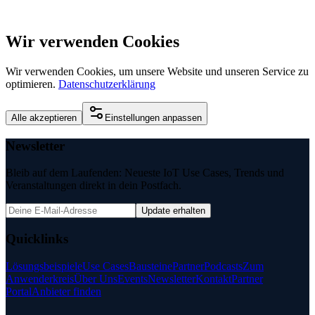
Wir verwenden Cookies
Wir verwenden Cookies, um unsere Website und unseren Service zu
optimieren.
Datenschutzerklärung
Alle akzeptieren
Einstellungen anpassen
Newsletter
Bleib auf dem Laufenden: Neueste IoT Use Cases, Trends und
Veranstaltungen direkt in dein Postfach.
Update erhalten
Quicklinks
Lösungsbeispiele
Use Cases
Bausteine
Partner
Podcasts
Zum
Anwenderkreis
Über Uns
Events
Newsletter
Kontakt
Partner
Portal
Anbieter finden