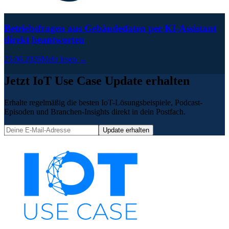
Betriebsfragen aus Gebäudedaten per KI-Assistant
direkt beantworten
25.06.2026
Mehr lesen →
Jetzt IoT Use Case Update erhalten
Erhalte regelmäßig die besten IoT-Lösungsbeispiele, Podcast-
Episoden und Branchen-Insights direkt in dein Postfach.
Update erhalten