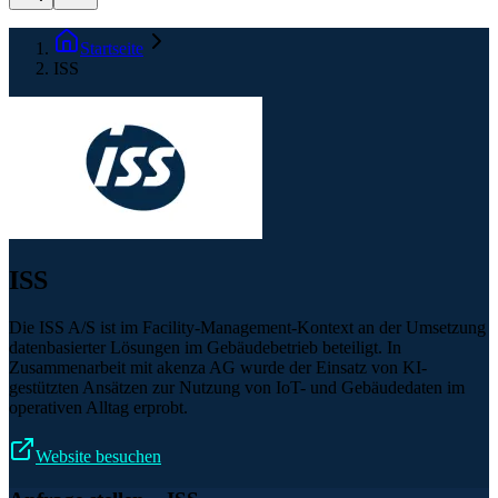
Startseite
ISS
ISS
Die ISS A/S ist im Facility-Management-Kontext an der Umsetzung
datenbasierter Lösungen im Gebäudebetrieb beteiligt. In
Zusammenarbeit mit akenza AG wurde der Einsatz von KI-
gestützten Ansätzen zur Nutzung von IoT- und Gebäudedaten im
operativen Alltag erprobt.
Website besuchen