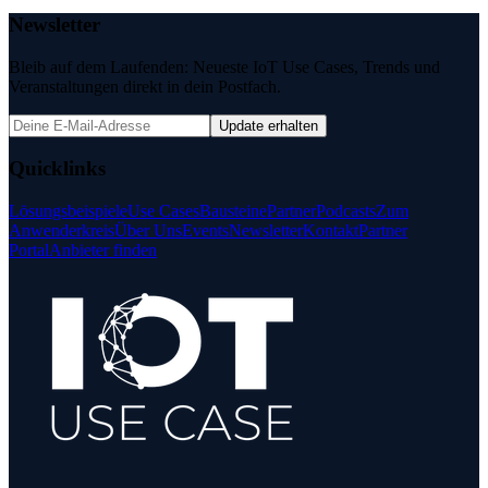
Newsletter
Bleib auf dem Laufenden: Neueste IoT Use Cases, Trends und
Veranstaltungen direkt in dein Postfach.
Update erhalten
Quicklinks
Lösungsbeispiele
Use Cases
Bausteine
Partner
Podcasts
Zum
Anwenderkreis
Über Uns
Events
Newsletter
Kontakt
Partner
Portal
Anbieter finden