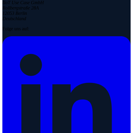
IIoT Use Case GmbH
Rollbergstraße 28A
12053 Berlin
Deutschland
Folge uns auf: