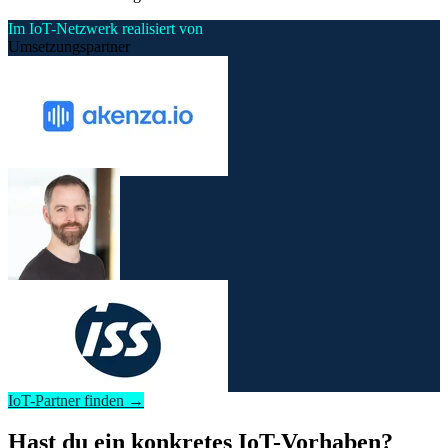
Im IoT-Netzwerk realisiert von
Umsetzungspartner
IoT-Partner finden →
Hast du ein konkretes IoT-Vorhaben?