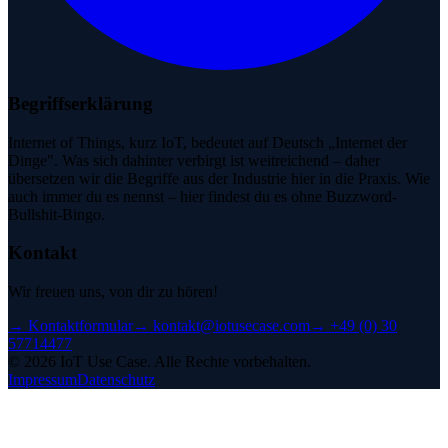
Begriffserklärung
Internet of Things, kurz IoT, bedeutet auf Deutsch „Internet der
Dinge". Was sich dahinter verbirgt ist weitreichend – daher
übersetzen wir die Begriffe aus der Industrie hier in die Praxis. Wie
auch immer du es nennst – hier findest du es ohne Buzzword-
Bullshit-Bingo.
Kontakt
Wir freuen uns, von dir zu hören!
→
Kontaktformular
→
kontakt@iotusecase.com
→
+49 (0) 30
57714477
©
2026
IoT Use Case.
Alle Rechte vorbehalten.
Impressum
Datenschutz