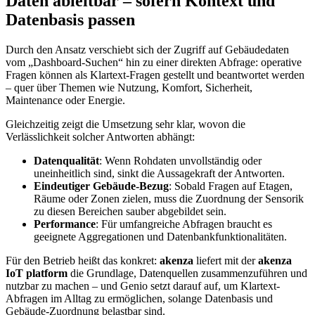
Daten ableitbar – sofern Kontext und
Datenbasis passen
Durch den Ansatz verschiebt sich der Zugriff auf Gebäudedaten
vom „Dashboard-Suchen“ hin zu einer direkten Abfrage: operative
Fragen können als Klartext-Fragen gestellt und beantwortet werden
– quer über Themen wie Nutzung, Komfort, Sicherheit,
Maintenance oder Energie.
Gleichzeitig zeigt die Umsetzung sehr klar, wovon die
Verlässlichkeit solcher Antworten abhängt:
Datenqualität
: Wenn Rohdaten unvollständig oder
uneinheitlich sind, sinkt die Aussagekraft der Antworten.
Eindeutiger Gebäude-Bezug
: Sobald Fragen auf Etagen,
Räume oder Zonen zielen, muss die Zuordnung der Sensorik
zu diesen Bereichen sauber abgebildet sein.
Performance
: Für umfangreiche Abfragen braucht es
geeignete Aggregationen und Datenbankfunktionalitäten.
Für den Betrieb heißt das konkret:
akenza
liefert mit der
akenza
IoT platform
die Grundlage, Datenquellen zusammenzuführen und
nutzbar zu machen – und Genio setzt darauf auf, um Klartext-
Abfragen im Alltag zu ermöglichen, solange Datenbasis und
Gebäude-Zuordnung belastbar sind.