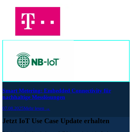
Smart Metering: Embedded Connectivity für
nachhaltige Messlösungen
07.08.2025
Mehr lesen →
Jetzt IoT Use Case Update erhalten