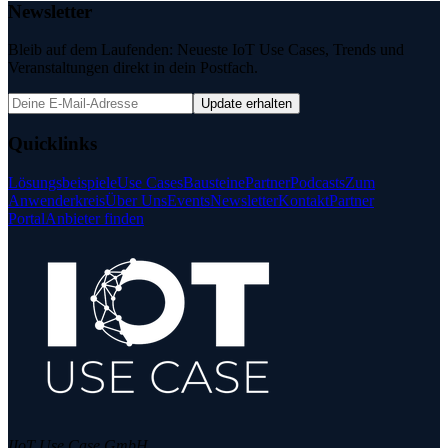
Newsletter
Bleib auf dem Laufenden: Neueste IoT Use Cases, Trends und
Veranstaltungen direkt in dein Postfach.
Update erhalten
Quicklinks
Lösungsbeispiele
Use Cases
Bausteine
Partner
Podcasts
Zum
Anwenderkreis
Über Uns
Events
Newsletter
Kontakt
Partner
Portal
Anbieter finden
IIoT Use Case GmbH