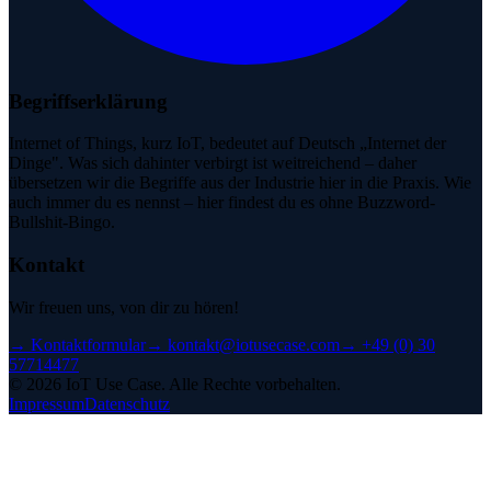
Begriffserklärung
Internet of Things, kurz IoT, bedeutet auf Deutsch „Internet der
Dinge". Was sich dahinter verbirgt ist weitreichend – daher
übersetzen wir die Begriffe aus der Industrie hier in die Praxis. Wie
auch immer du es nennst – hier findest du es ohne Buzzword-
Bullshit-Bingo.
Kontakt
Wir freuen uns, von dir zu hören!
→
Kontaktformular
→
kontakt@iotusecase.com
→
+49 (0) 30
57714477
©
2026
IoT Use Case.
Alle Rechte vorbehalten.
Impressum
Datenschutz