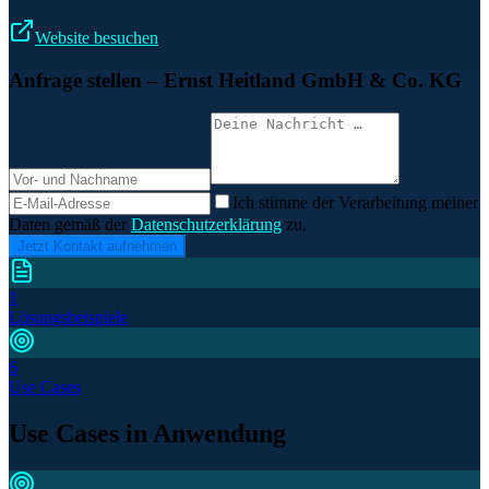
Website besuchen
Anfrage stellen
– Ernst Heitland GmbH & Co. KG
Ich stimme der Verarbeitung meiner
Daten gemäß der
Datenschutzerklärung
zu.
Jetzt Kontakt aufnehmen
1
Lösungsbeispiele
6
Use Cases
Use Cases in Anwendung