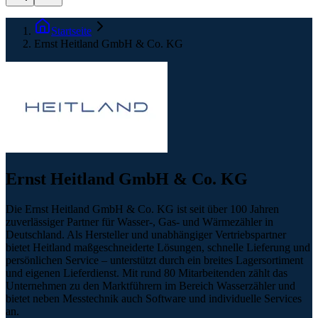
Startseite
Ernst Heitland GmbH & Co. KG
Ernst Heitland GmbH & Co. KG
Die Ernst Heitland GmbH & Co. KG ist seit über 100 Jahren
zuverlässiger Partner für Wasser-, Gas- und Wärmezähler in
Deutschland. Als Hersteller und unabhängiger Vertriebspartner
bietet Heitland maßgeschneiderte Lösungen, schnelle Lieferung und
persönlichen Service – unterstützt durch ein breites Lagersortiment
und eigenen Lieferdienst. Mit rund 80 Mitarbeitenden zählt das
Unternehmen zu den Marktführern im Bereich Wasserzähler und
bietet neben Messtechnik auch Software und individuelle Services
an.