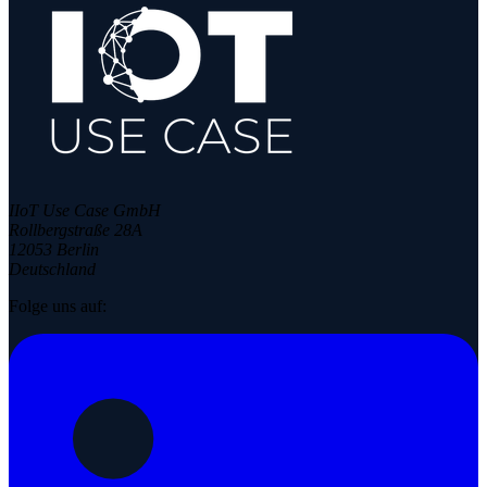
IIoT Use Case GmbH
Rollbergstraße 28A
12053 Berlin
Deutschland
Folge uns auf: