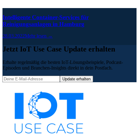
Intelligente Container-Services für
Reinigungsanlagen in Hamburg
28.03.2022
Mehr lesen →
Jetzt IoT Use Case Update erhalten
Erhalte regelmäßig die besten IoT-Lösungsbeispiele, Podcast-
Episoden und Branchen-Insights direkt in dein Postfach.
Update erhalten