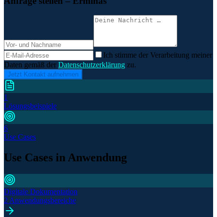
Anfrage stellen
– Erminas
Ich stimme der Verarbeitung meiner
Daten gemäß der
Datenschutzerklärung
zu.
Jetzt Kontakt aufnehmen
1
Lösungsbeispiele
6
Use Cases
Use Cases in Anwendung
Digitale Dokumentation
2 Anwendungsbereiche