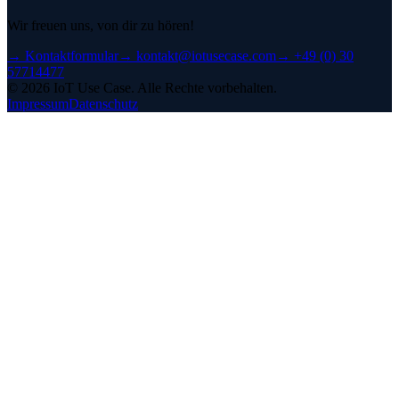
Wir freuen uns, von dir zu hören!
→
Kontaktformular
→
kontakt@iotusecase.com
→
+49 (0) 30
57714477
©
2026
IoT Use Case.
Alle Rechte vorbehalten.
Impressum
Datenschutz