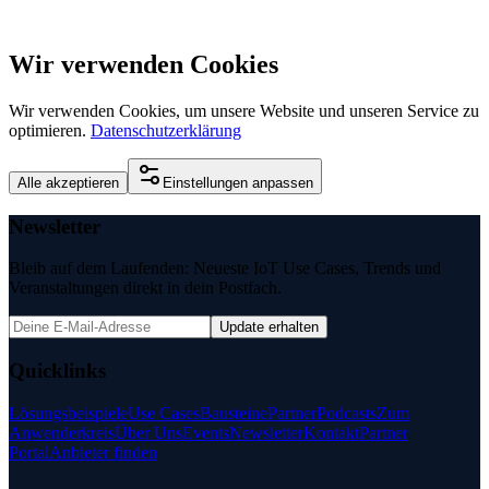
Wir verwenden Cookies
Wir verwenden Cookies, um unsere Website und unseren Service zu
optimieren.
Datenschutzerklärung
Alle akzeptieren
Einstellungen anpassen
Newsletter
Bleib auf dem Laufenden: Neueste IoT Use Cases, Trends und
Veranstaltungen direkt in dein Postfach.
Update erhalten
Quicklinks
Lösungsbeispiele
Use Cases
Bausteine
Partner
Podcasts
Zum
Anwenderkreis
Über Uns
Events
Newsletter
Kontakt
Partner
Portal
Anbieter finden