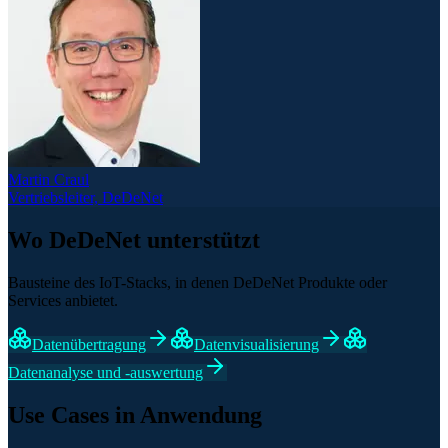
Martin Craul
Vertriebsleiter, DeDeNet
Wo DeDeNet unterstützt
Bausteine des IoT-Stacks, in denen DeDeNet Produkte oder
Services anbietet.
Datenübertragung
Datenvisualisierung
Datenanalyse und -auswertung
Use Cases in Anwendung