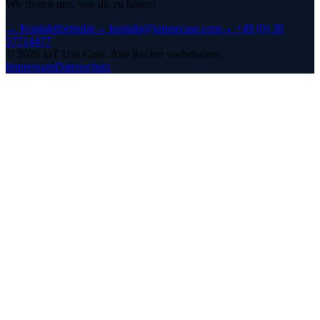
Wir freuen uns, von dir zu hören!
→
Kontaktformular
→
kontakt@iotusecase.com
→
+49 (0) 30
57714477
©
2026
IoT Use Case.
Alle Rechte vorbehalten.
Impressum
Datenschutz