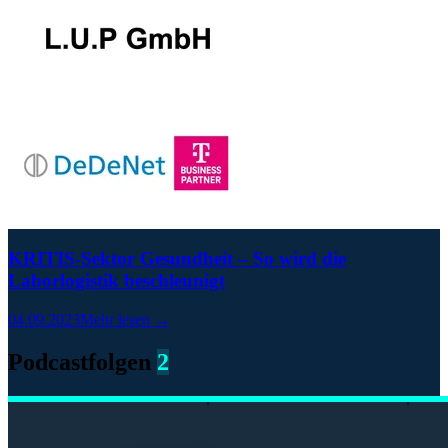
KRITIS-Sektor Gesundheit – So wird die
Laborlogistik beschleunigt
04.09.2023
Mehr lesen →
Podcastfolgen
2