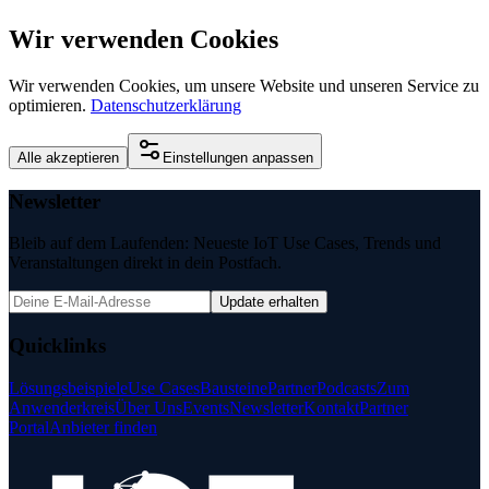
Wir verwenden Cookies
Wir verwenden Cookies, um unsere Website und unseren Service zu
optimieren.
Datenschutzerklärung
Alle akzeptieren
Einstellungen anpassen
Newsletter
Bleib auf dem Laufenden: Neueste IoT Use Cases, Trends und
Veranstaltungen direkt in dein Postfach.
Update erhalten
Quicklinks
Lösungsbeispiele
Use Cases
Bausteine
Partner
Podcasts
Zum
Anwenderkreis
Über Uns
Events
Newsletter
Kontakt
Partner
Portal
Anbieter finden