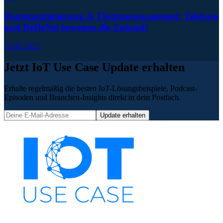
Routenoptimierung & Flottenmanagement: Telekom
und DeDeNet bewegen die Zukunft
15.09.2022
Jetzt IoT Use Case Update erhalten
Erhalte regelmäßig die besten IoT-Lösungsbeispiele, Podcast-
Episoden und Branchen-Insights direkt in dein Postfach.
Update erhalten