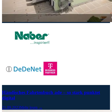
Händisches Fahrtenbuch ade – so stark punktet
digital
21.09.2023
Mehr lesen →