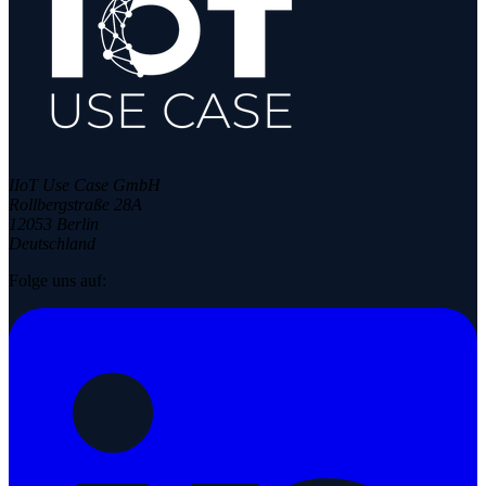
IIoT Use Case GmbH
Rollbergstraße 28A
12053 Berlin
Deutschland
Folge uns auf: