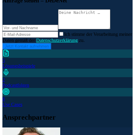
Anfrage stellen
– DeDeNet
Ich stimme der Verarbeitung meiner
Daten gemäß der
Datenschutzerklärung
zu.
Jetzt Kontakt aufnehmen
5
Lösungsbeispiele
2
Podcastfolgen
8
Use Cases
Ansprechpartner