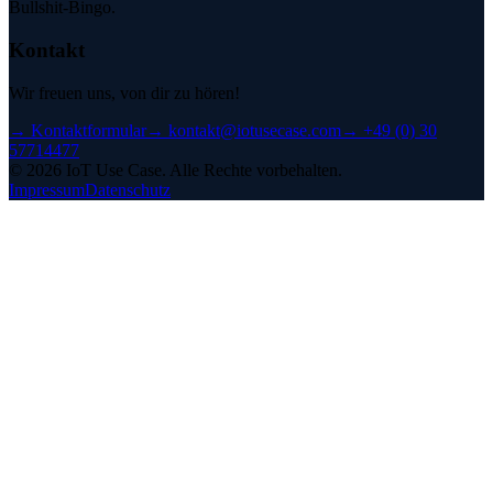
Bullshit-Bingo.
Kontakt
Wir freuen uns, von dir zu hören!
→
Kontaktformular
→
kontakt@iotusecase.com
→
+49 (0) 30
57714477
©
2026
IoT Use Case.
Alle Rechte vorbehalten.
Impressum
Datenschutz