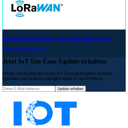
Rotierende Maschinen vorausschauend warten
05.09.2024
Mehr lesen →
Jetzt IoT Use Case Update erhalten
Erhalte regelmäßig die besten IoT-Lösungsbeispiele, Podcast-
Episoden und Branchen-Insights direkt in dein Postfach.
Update erhalten