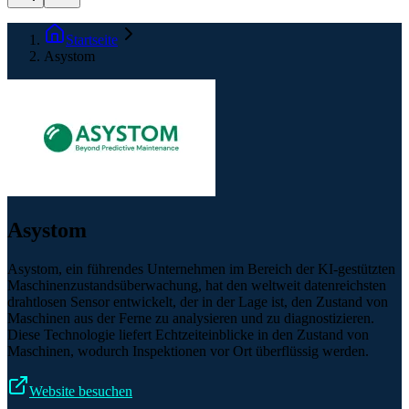
Startseite
Asystom
Asystom
Asystom, ein führendes Unternehmen im Bereich der KI-gestützten
Maschinenzustandsüberwachung, hat den weltweit datenreichsten
drahtlosen Sensor entwickelt, der in der Lage ist, den Zustand von
Maschinen aus der Ferne zu analysieren und zu diagnostizieren.
Diese Technologie liefert Echtzeiteinblicke in den Zustand von
Maschinen, wodurch Inspektionen vor Ort überflüssig werden.
Website besuchen