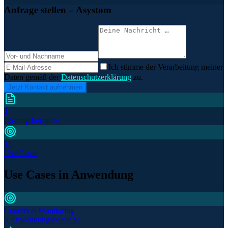
Anfrage stellen
– Asystom
Ich stimme der Verarbeitung meiner
Daten gemäß der
Datenschutzerklärung
zu.
Jetzt Kontakt aufnehmen
1
Lösungsbeispiele
11
Use Cases
Use Cases in Anwendung
Condition Monitoring
3 Anwendungsbereiche