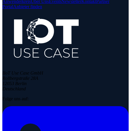
Anwenderkreis
Über Uns
Events
Newsletter
Kontakt
Partner
Portal
Anbieter finden
IIoT Use Case GmbH
Rollbergstraße 28A
12053 Berlin
Deutschland
Folge uns auf: