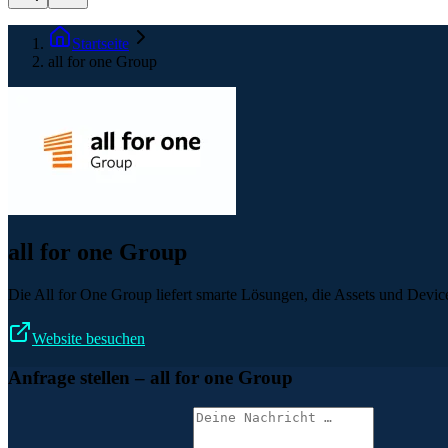
Startseite
all for one Group
all for one Group
Die All for One Group liefert smarte Lösungen, die Assets und Device
Website besuchen
Anfrage stellen
– all for one Group