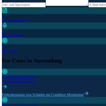
4
Lösungsbeispiele
2
Podcastfolgen
11
Use Cases
Use Cases in Anwendung
Condition Monitoring
1 Anwendungsbereich
Früherkennung von Schäden im Condition Monitoring
Digitale Dokumentation