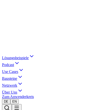
Lösungsbeispiele
Podcast
Use Cases
Bausteine
Netzwerk
Über Uns
Zum Anwenderkreis
DE
EN