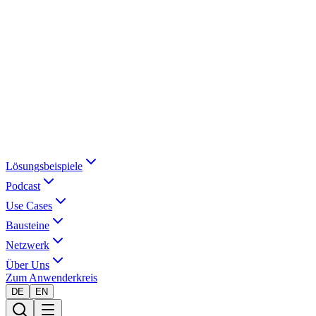
Lösungsbeispiele
Podcast
Use Cases
Bausteine
Netzwerk
Über Uns
Zum Anwenderkreis
DE
EN