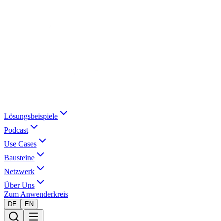
Lösungsbeispiele
Podcast
Use Cases
Bausteine
Netzwerk
Über Uns
Zum Anwenderkreis
DE
EN