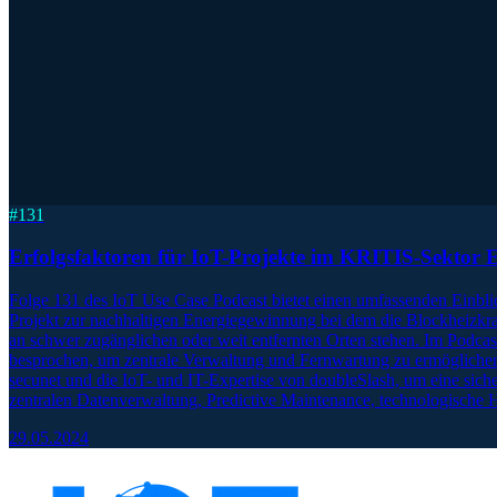
#
131
Erfolgsfaktoren für IoT-Projekte im KRITIS-Sektor En
Folge 131 des IoT Use Case Podcast bietet einen umfassenden Einblick
Projekt zur nachhaltigen Energiegewinnung bei dem die Blockheizk
an schwer zugänglichen oder weit entfernten Orten stehen. Im Podc
besprochen, um zentrale Verwaltung und Fernwartung zu ermöglichen. D
secunet und die IoT- und IT-Expertise von doubleSlash, um eine sich
zentralen Datenverwaltung, Predictive Maintenance, technologische 
29.05.2024