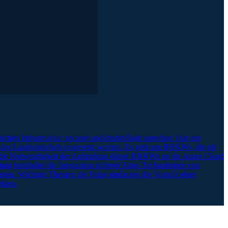
ischen Infrastruktur. secunet und doubeSlash sprechen über ein
der Landwirtschaft eingesetzt werden. Es geht um BHKWs, die oft
nd die Notwendigkeit der Anbindung dieser BHKWs an die Azure Cloud
ung beinhaltet die Integration sicherer Edge-Technologien von
sten. Wichtige Themen der Folge umfassen die Vorteile einer
ekten.