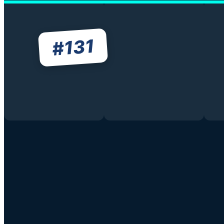
131
#