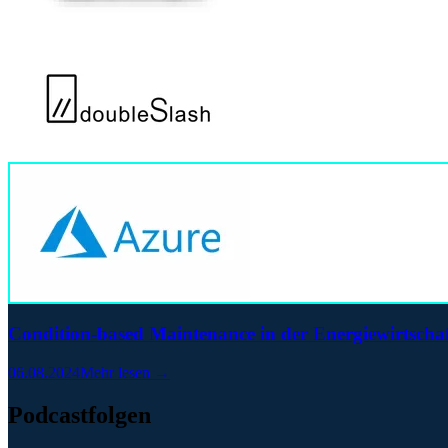
Condition-based Maintenance in der Energiewirtscha
06.08.2024
Mehr lesen →
Podcastfolgen