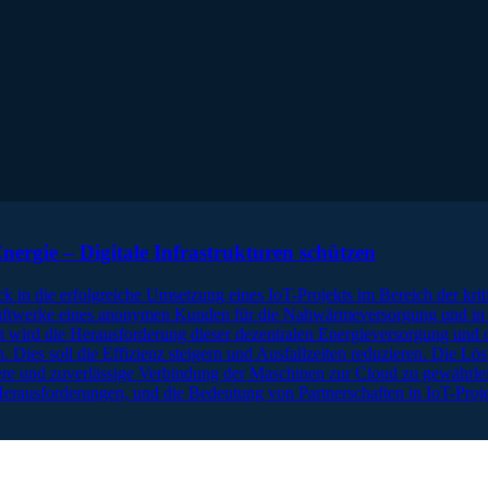
ergie – Digitale Infrastrukturen schützen
 in die erfolgreiche Umsetzung eines IoT-Projekts im Bereich der krit
raftwerke eines anonymen Kunden für die Nahwärmeversorgung und in 
ast wird die Herausforderung dieser dezentralen Energieversorgung u
ies soll die Effizienz steigern und Ausfallzeiten reduzieren. Die Lös
ere und zuverlässige Verbindung der Maschinen zur Cloud zu gewährlei
Herausforderungen, und die Bedeutung von Partnerschaften in IoT-Proj