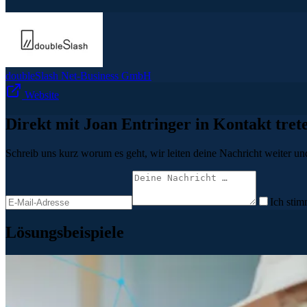
doubleSlash Net-Business GmbH
Website
Direkt mit Joan Entringer in Kontakt tret
Schreib uns kurz worum es geht, wir leiten deine Nachricht weiter und
Ich stim
Lösungsbeispiele