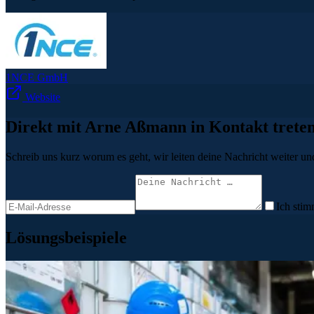
1NCE GmbH
Website
Direkt mit Arne Aßmann in Kontakt trete
Schreib uns kurz worum es geht, wir leiten deine Nachricht weiter und
Ich stim
Lösungsbeispiele