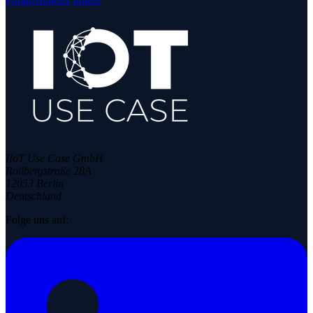
IIoT Use Case GmbH
Rollbergstraße 28A
12053 Berlin
Deutschland
Folge uns auf: