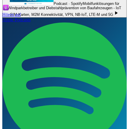
Podcast · Spotify
Mobilfunklösungen für
Windparkbetreiber und Diebstahlprävention von Baufahrzeugen - IoT
Hören auf
SIM-Karten, M2M Konnektivität, VPN, NB-IoT, LTE-M und 5G
Apple Podcasts