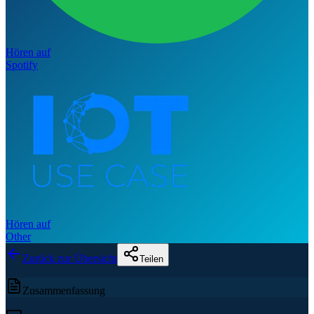
Hören auf
Spotify
Hören auf
Other
Zurück zur Übersicht
Teilen
Zusammenfassung