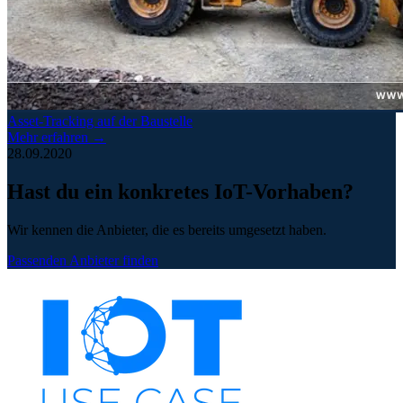
Asset-Tracking auf der Baustelle
Mehr erfahren →
28.09.2020
Hast du ein konkretes IoT-Vorhaben?
Wir kennen die Anbieter, die es bereits umgesetzt haben.
Passenden Anbieter finden