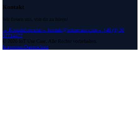
Kontakt
Wir freuen uns, von dir zu hören!
→
Kontaktformular
→
kontakt@iotusecase.com
→
+49 (0) 30
57714477
©
2026
IoT Use Case.
Alle Rechte vorbehalten.
Impressum
Datenschutz