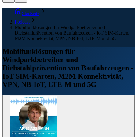
Startseite
Podcast
Mobilfunklösungen für Windparkbetreiber und
Diebstahlprävention von Baufahrzeugen - IoT SIM-Karten,
M2M Konnektivität, VPN, NB-IoT, LTE-M und 5G
Mobilfunklösungen für
Windparkbetreiber und
Diebstahlprävention von Baufahrzeugen -
IoT SIM-Karten, M2M Konnektivität,
VPN, NB-IoT, LTE-M und 5G