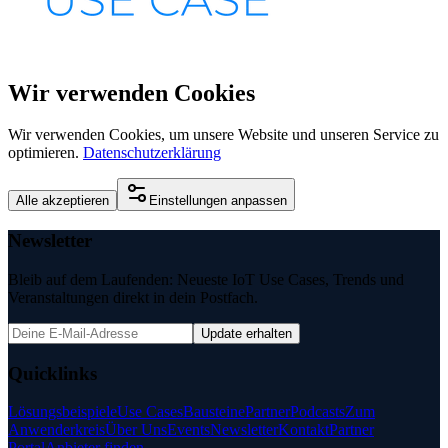
Wir verwenden Cookies
Wir verwenden Cookies, um unsere Website und unseren Service zu
optimieren.
Datenschutzerklärung
Alle akzeptieren
Einstellungen anpassen
Newsletter
Bleib auf dem Laufenden: Neueste IoT Use Cases, Trends und
Veranstaltungen direkt in dein Postfach.
Update erhalten
Quicklinks
Lösungsbeispiele
Use Cases
Bausteine
Partner
Podcasts
Zum
Anwenderkreis
Über Uns
Events
Newsletter
Kontakt
Partner
Portal
Anbieter finden