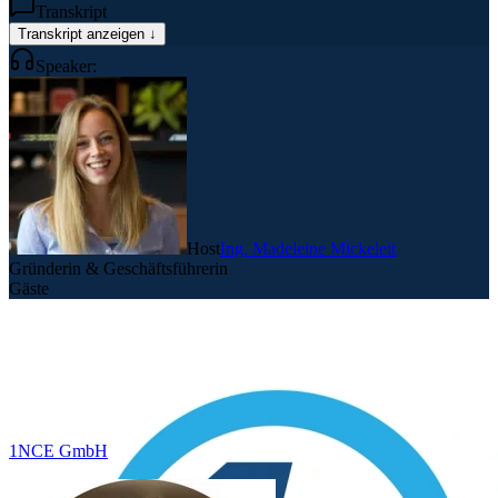
Transkript
Transkript anzeigen ↓
Speaker:
Host
Ing. Madeleine Mickeleit
Gründerin & Geschäftsführerin
Gäste
1NCE GmbH