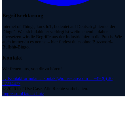
Begriffserklärung
Internet of Things, kurz IoT, bedeutet auf Deutsch „Internet der
Dinge". Was sich dahinter verbirgt ist weitreichend – daher
übersetzen wir die Begriffe aus der Industrie hier in die Praxis. Wie
auch immer du es nennst – hier findest du es ohne Buzzword-
Bullshit-Bingo.
Kontakt
Wir freuen uns, von dir zu hören!
→
Kontaktformular
→
kontakt@iotusecase.com
→
+49 (0) 30
57714477
©
2026
IoT Use Case.
Alle Rechte vorbehalten.
Impressum
Datenschutz