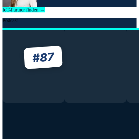
IoT-Partner finden →
Podcast
87
#