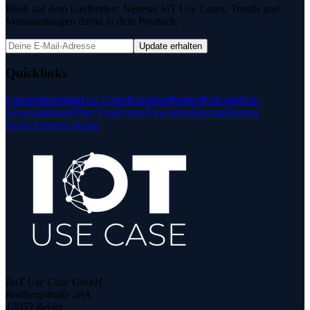
Bleib auf dem Laufenden: Neueste IoT Use Cases, Trends und
Veranstaltungen direkt in dein Postfach.
Update erhalten
Quicklinks
Lösungsbeispiele
Use Cases
Bausteine
Partner
Podcasts
Zum
Anwenderkreis
Über Uns
Events
Newsletter
Kontakt
Partner
Portal
Anbieter finden
IIoT Use Case GmbH
Rollbergstraße 28A
12053 Berlin