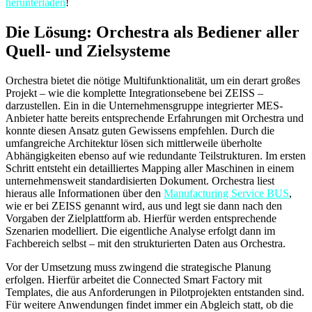
herunterladen
!
Die Lösung: Orchestra als Bediener aller
Quell- und Zielsysteme
Orchestra bietet die nötige Multifunktionalität, um ein derart großes
Projekt – wie die komplette Integrationsebene bei ZEISS –
darzustellen. Ein in die Unternehmensgruppe integrierter MES-
Anbieter hatte bereits entsprechende Erfahrungen mit Orchestra und
konnte diesen Ansatz guten Gewissens empfehlen. Durch die
umfangreiche Architektur lösen sich mittlerweile überholte
Abhängigkeiten ebenso auf wie redundante Teilstrukturen. Im ersten
Schritt entsteht ein detailliertes Mapping aller Maschinen in einem
unternehmensweit standardisierten Dokument. Orchestra liest
hieraus alle Informationen über den
Manufacturing Service BUS
,
wie er bei ZEISS genannt wird, aus und legt sie dann nach den
Vorgaben der Zielplattform ab. Hierfür werden entsprechende
Szenarien modelliert. Die eigentliche Analyse erfolgt dann im
Fachbereich selbst – mit den strukturierten Daten aus Orchestra.
Vor der Umsetzung muss zwingend die strategische Planung
erfolgen. Hierfür arbeitet die Connected Smart Factory mit
Templates, die aus Anforderungen in Pilotprojekten entstanden sind.
Für weitere Anwendungen findet immer ein Abgleich statt, ob die