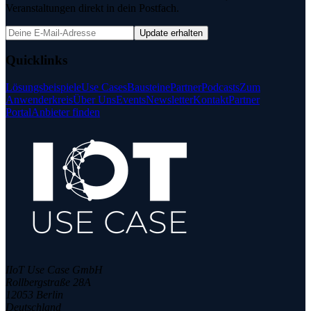
Veranstaltungen direkt in dein Postfach.
Update erhalten
Quicklinks
Lösungsbeispiele
Use Cases
Bausteine
Partner
Podcasts
Zum
Anwenderkreis
Über Uns
Events
Newsletter
Kontakt
Partner
Portal
Anbieter finden
IIoT Use Case GmbH
Rollbergstraße 28A
12053 Berlin
Deutschland