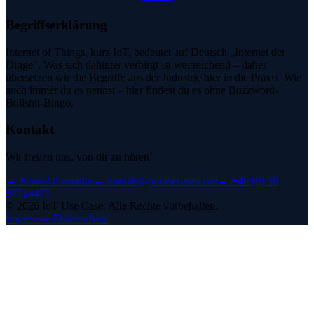
Begriffserklärung
Internet of Things, kurz IoT, bedeutet auf Deutsch „Internet der
Dinge". Was sich dahinter verbirgt ist weitreichend – daher
übersetzen wir die Begriffe aus der Industrie hier in die Praxis. Wie
auch immer du es nennst – hier findest du es ohne Buzzword-
Bullshit-Bingo.
Kontakt
Wir freuen uns, von dir zu hören!
→
Kontaktformular
→
kontakt@iotusecase.com
→
+49 (0) 30
57714477
©
2026
IoT Use Case.
Alle Rechte vorbehalten.
Impressum
Datenschutz