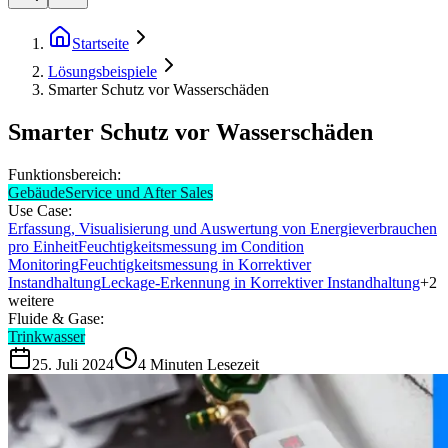
Startseite
Lösungsbeispiele
Smarter Schutz vor Wasserschäden
Smarter Schutz vor Wasserschäden
Funktionsbereich:
Gebäude
Service und After Sales
Use Case:
Erfassung, Visualisierung und Auswertung von Energieverbrauchen
pro Einheit
Feuchtigkeitsmessung im Condition
Monitoring
Feuchtigkeitsmessung in Korrektiver
Instandhaltung
Leckage-Erkennung in Korrektiver Instandhaltung
+
2
weitere
Fluide & Gase:
Trinkwasser
25. Juli 2024
4
Minuten Lesezeit