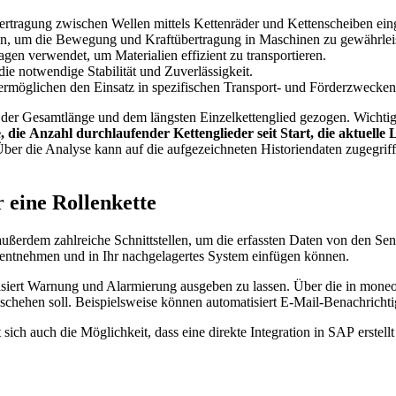
rtragung zwischen Wellen mittels Kettenräder und Kettenscheiben eing
ten, um die Bewegung und Kraftübertragung in Maschinen zu gewährlei
gen verwendet, um Materialien effizient zu transportieren.
 notwendige Stabilität und Zuverlässigkeit.
rmöglichen den Einsatz in spezifischen Transport- und Förderzwecken
 der Gesamtlänge und dem längsten Einzelkettenglied gezogen. Wichti
, die Anzahl durchlaufender Kettenglieder seit Start, die aktuelle 
ber die Analyse kann auf die aufgezeichneten Historiendaten zugegrif
 eine Rollenkette
ußerdem zahlreiche Schnittstellen, um die erfassten Daten von den Sens
tnehmen und in Ihr nachgelagertes System einfügen können.
siert Warnung und Alarmierung ausgeben zu lassen. Über die in moneo 
hehen soll. Beispielsweise können automatisiert E-Mail-Benachrichti
t sich auch die Möglichkeit, dass eine direkte Integration in SAP erste