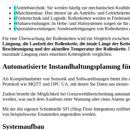
•
Antriebstechnik: Sie werden häufig zur mechanischen Kraftübe
•
Maschinenbau: Hier dienen sie als Antriebs- und Getriebeket
•
Fördertechnik und Logistik: Rollenketten werden in Förderanla
•
Hubanwendungen: In Hebe- und Hubsystemen sorgen sie für die
•
Spezialanwendungen: Sonderanfertigungen von Rollenketten e
Für eine Überwachung der Rollenketten wird ein Vergleich zwischen
Längung, die Laufzeit der Rollenkette, die totale Länge der Kette
Beschleunigung und der aktuellen Temperatur der Rollenkette.
Ü
maximale Längung eines einzelnen Kettenglieds verglichen.
Automatisierte Instandhaltungsplanung für
Als Komplettanbieter von Sensorik und Softwarelösungen bietet ifm a
Protokoll wie MQTT und OPC UA, mit denen Sie Daten aus moneo en
Zudem besteht die Möglichkeit bei Grenzwertüberschreitung automati
werden, was nach dem Auslösen einer Warnung oder eines Alarms gesc
Mit der ifm eigenen Schnittstelle SFI (Shop Floor Integration) eröffne
von beispielsweise Ersatzteilen angestoßen werden.
Systemaufbau