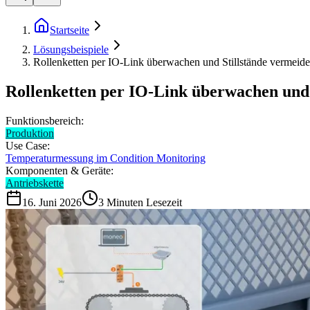
Startseite
Lösungsbeispiele
Rollenketten per IO-Link überwachen und Stillstände vermeid
Rollenketten per IO-Link überwachen und 
Funktionsbereich:
Produktion
Use Case:
Temperaturmessung im Condition Monitoring
Komponenten & Geräte:
Antriebskette
16. Juni 2026
3
Minuten Lesezeit