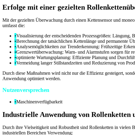
Erfolge mit einer gezielten Rollenketten
Mit der gezielten Überwachung durch einen Kettensensor und moneo wi
umfasst die:
•
Visualisierung der entscheidenden Prozessgrößen: Längung, 
•
Berechnung der tatsächlichen Kettenlänge und permanente Üb
•
Analysemöglichkeiten zur Trenderkennung: Frühzeitige Erken
•
Grenzwertüberwachung: Warn- und Alarmstufen sorgen für rech
•
optimierte Wartungsplanung: Effiziente Planung und Durchfü
•
Vermeidung langer Stillstandzeiten und Reduzierung von Pro
Durch diese Maßnahmen wird nicht nur die Effizienz gesteigert, sonde
Anwendung optimiert werden.
Nutzenversprechen
•
Maschinenverfügbarkeit
Industrielle Anwendung von Rollenketten
Durch ihre Vielseitigkeit und Robustheit sind Rollenketten in vielen 
industriellen Bereichen Verwendung: