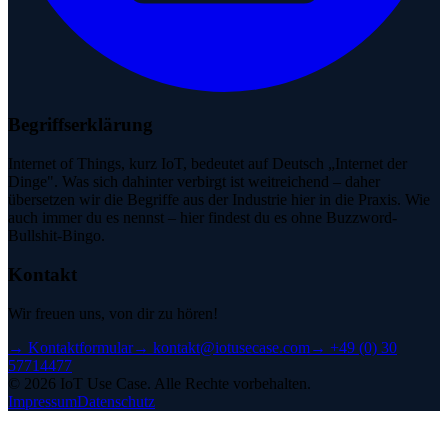
Begriffserklärung
Internet of Things, kurz IoT, bedeutet auf Deutsch „Internet der
Dinge". Was sich dahinter verbirgt ist weitreichend – daher
übersetzen wir die Begriffe aus der Industrie hier in die Praxis. Wie
auch immer du es nennst – hier findest du es ohne Buzzword-
Bullshit-Bingo.
Kontakt
Wir freuen uns, von dir zu hören!
→
Kontaktformular
→
kontakt@iotusecase.com
→
+49 (0) 30
57714477
©
2026
IoT Use Case.
Alle Rechte vorbehalten.
Impressum
Datenschutz