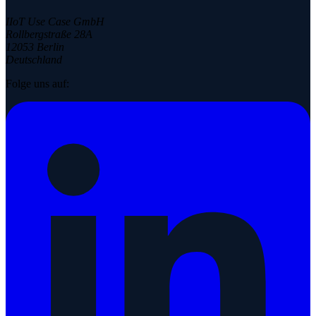
IIoT Use Case GmbH
Rollbergstraße 28A
12053 Berlin
Deutschland
Folge uns auf: