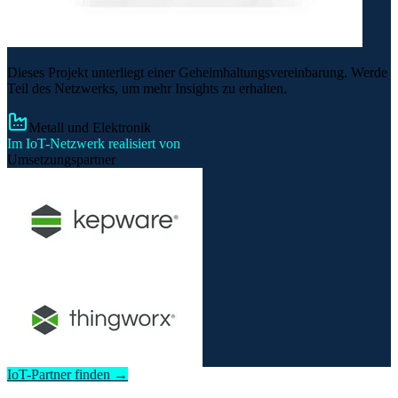
Dieses Projekt unterliegt einer Geheimhaltungsvereinbarung. Werde
Teil des Netzwerks, um mehr Insights zu erhalten.
Metall und Elektronik
Im IoT-Netzwerk realisiert von
Umsetzungspartner
IoT-Partner finden →