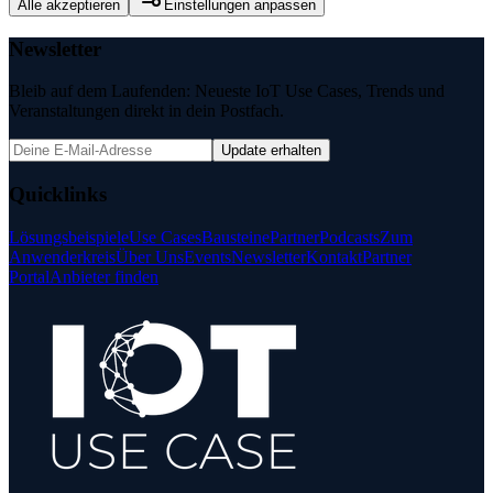
Alle akzeptieren
Einstellungen anpassen
Newsletter
Bleib auf dem Laufenden: Neueste IoT Use Cases, Trends und
Veranstaltungen direkt in dein Postfach.
Update erhalten
Quicklinks
Lösungsbeispiele
Use Cases
Bausteine
Partner
Podcasts
Zum
Anwenderkreis
Über Uns
Events
Newsletter
Kontakt
Partner
Portal
Anbieter finden