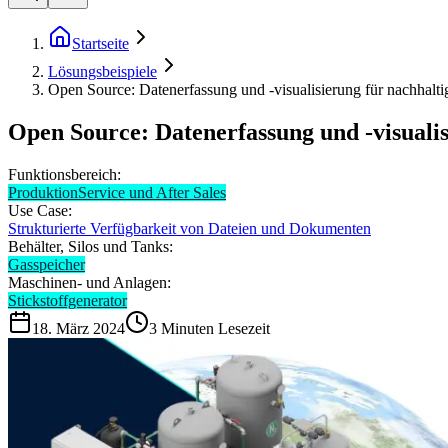
Startseite
Lösungsbeispiele
Open Source: Datenerfassung und -visualisierung für nachhalt
Open Source: Datenerfassung und -visuali
Funktionsbereich:
Produktion
Service und After Sales
Use Case:
Strukturierte Verfügbarkeit von Dateien und Dokumenten
Behälter, Silos und Tanks:
Gasspeicher
Maschinen- und Anlagen:
Stickstoffgenerator
18. März 2024
3
Minuten Lesezeit