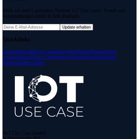
Bleib auf dem Laufenden: Neueste IoT Use Cases, Trends und
Veranstaltungen direkt in dein Postfach.
Update erhalten
Quicklinks
Lösungsbeispiele
Use Cases
Bausteine
Partner
Podcasts
Zum
Anwenderkreis
Über Uns
Events
Newsletter
Kontakt
Partner
Portal
Anbieter finden
IIoT Use Case GmbH
Rollbergstraße 28A