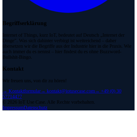
Begriffserklärung
Internet of Things, kurz IoT, bedeutet auf Deutsch „Internet der
Dinge". Was sich dahinter verbirgt ist weitreichend – daher
übersetzen wir die Begriffe aus der Industrie hier in die Praxis. Wie
auch immer du es nennst – hier findest du es ohne Buzzword-
Bullshit-Bingo.
Kontakt
Wir freuen uns, von dir zu hören!
→
Kontaktformular
→
kontakt@iotusecase.com
→
+49 (0) 30
57714477
©
2026
IoT Use Case.
Alle Rechte vorbehalten.
Impressum
Datenschutz